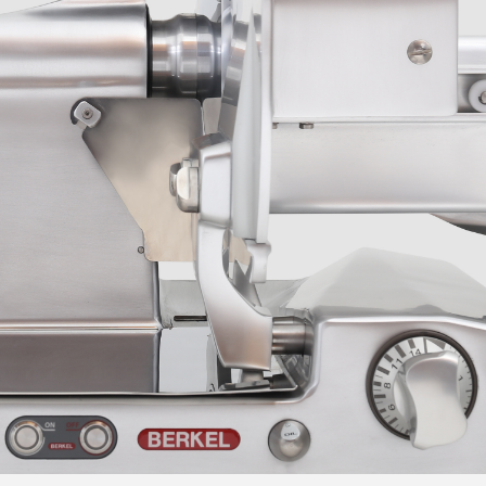
per offrire le massime prestazioni disponibili sul mercato
sotto ogni punto di vista unendo al raffinato design,
riconoscibile in tutte le nostre affettatrici fatto di linee
morbide, assenza di spigoli e materiali ad alte prestazioni,
la massima funzionalità operativa; nulla è stato lasciato al
caso, ogni dettaglio porta con sè dei benifici funzionali per
l'utente. Suprema è disponibile in tutte le configurazioni
(Gravità, Verticale Salumeria, Verticale Macelleria e
Delicatessen) con combinazioni di lama di diverso
diametro da 315 a 370mm.
Performance
Lama in acciaio 100Cr6, il massimo sul mercato, per un
taglio preciso ed un perfetto mantenimento del filo
lama
Spessore della cassa maggiorata e peso macchina tra i
40kg ed i 50 kg nella varie versioni con aggiunta di
piedini in acciaio inox con gomma antiscivolo a totale
stabilità durante le operazioni di taglio