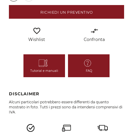
RICHIEDI UN PREVENTIVO
favorite_border
compare_arrows
Wishlist
Confronta
Tutorial e manuali
FAQ
DISCLAIMER
Alcuni particolari potrebbero essere differenti da quanto
mostrato in foto. Tutti i prezzi sono da intendersi comprensivi di
IVA.