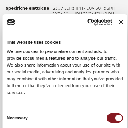
Carrello maggiorato (340mm) per favorire
Specifiche elettriche
230V 50Hz 1PH 400V 50Hz 3PH
l'alloggiamento di qualsiasi tipologia di prodotto
120V 50Hz 1PH 220V 60Hz 1 PH
Leva di blocco/sblocco del piatto per facilitare il
posizionamento del prodotto e mantenerlo saldo
Potenza motore
0,30-0,35kW
durante il taglio
Materiale lama
Manopola di apertura lama con 14 regolazioni
100Cr6
This website uses cookies
affettatrice
millimetriche progressive per una regolazione perfetta
Vela ad apertura diagonale di 15° per facilitare l'uscita del
We use cookies to personalise content and ads, to
Spessore taglio
0 – 24 mm
prodotto durante il taglio (sulle versioni Gravità)
provide social media features and to analyse our traffic.
Parafetta in acciaio facilmente asportabile
We also share information about your use of our site with
Capacità di taglio
260 mm
(circolare)
Affilatoio rimovibile già in dotazione con sistema
our social media, advertising and analytics partners who
facilitato di affilatura ad un unico movimento per evitare
may combine it with other information that you’ve provided
Capacità di taglio
320x260 mm
errori dell'operatore
to them or that they’ve collected from your use of their
(rettangolare)
services.
Pulizia & Igiene
Dettagli
Trasmissione a ingranaggi;
maniglie e pomelli metallo,
Cassa realizzata in un'unica fusione (ad esclusione delle
protezione operatore in metallo,
Consent
versioni 370) con conseguente assenza di interstizi
serbatoio di ricarica olio
Necessary
Selection
Vasca raccogli liquidi integrata nella cassa o piatto
lubrificante frontale, profilo