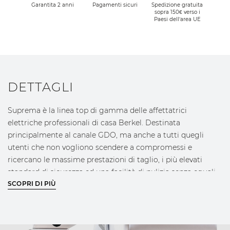
Garantita 2 anni
Pagamenti sicuri
Spedizione gratuita
sopra 150€ verso i
Paesi dell’area UE
DETTAGLI
Suprema è la linea top di gamma delle affettatrici
elettriche professionali di casa Berkel. Destinata
principalmente al canale GDO, ma anche a tutti quegli
utenti che non vogliono scendere a compromessi e
ricercano le massime prestazioni di taglio, i più elevati
standard di sicurezza ed una facilità di pulizia senza eguali
nella categoria a tutto beneficio della facilità di utilizzo,
SCOPRI DI PIÙ
della velocità di esecuzione e di conseguenza della
riduzione dei costi operativi. Tutte le affettatrici
appartenenti a questa linea prodotto sono state progettate