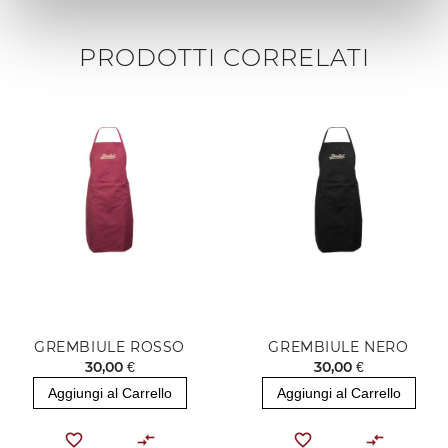
visibilità
Anello di protezione della lama in alluminio a maggior
PRODOTTI CORRELATI
garanzia di sicurezza
Comandi ergonomici in alluminio in posizione facilitata
per minimizzare lo sforzo dell'operatore
Pulsantiera in acciaio con pulsante di fermo a rilievo per
evitare un avvio accidentale
GREMBIULE ROSSO
GREMBIULE NERO
30,00 €
30,00 €
Aggiungi al Carrello
Aggiungi al Carrello