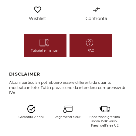
favorite_border
compare_arrows
Wishlist
Confronta
Tutorial e manuali
FAQ
DISCLAIMER
Alcuni particolari potrebbero essere differenti da quanto
mostrato in foto. Tutti i prezzi sono da intendersi comprensivi di
IVA.
Garantita 2 anni
Pagamenti sicuri
Spedizione gratuita
sopra 150€ verso i
Paesi dell’area UE