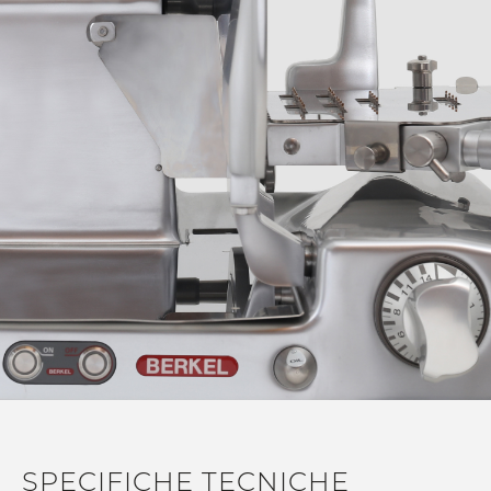
morbide, assenza di spigoli e materiali ad alte prestazioni,
la massima funzionalità operativa; nulla è stato lasciato al
caso, ogni dettaglio porta con sè dei benifici funzionali per
l'utente. Suprema è disponibile in tutte le configurazioni
(Gravità, Verticale Salumeria, Verticale Macelleria e
Delicatessen) con combinazioni di lama di diverso
diametro da 315 a 370mm.
Performance
Lama in acciaio 100Cr6, il massimo sul mercato, per un
taglio preciso ed un perfetto mantenimento del filo
lama
Spessore della cassa maggiorata e peso macchina tra i
40kg ed i 50 kg nella varie versioni con aggiunta di
piedini in acciaio inox con gomma antiscivolo a totale
stabilità durante le operazioni di taglio
Vela e piatto coprilama con tecnologia Superglide® che
favorisce lo scorrimento del prodotto minimizzandone il
surriscaldamento per mantenerne inalterato il gusto
SPECIFICHE TECNICHE