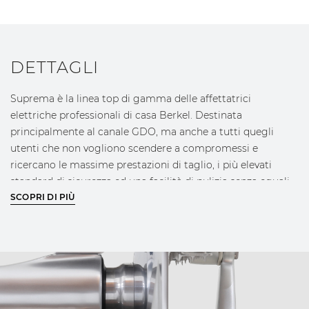
DETTAGLI
Suprema è la linea top di gamma delle affettatrici
elettriche professionali di casa Berkel. Destinata
principalmente al canale GDO, ma anche a tutti quegli
utenti che non vogliono scendere a compromessi e
ricercano le massime prestazioni di taglio, i più elevati
standard di sicurezza ed una facilità di pulizia senza eguali
nella categoria a tutto beneficio della facilità di utilizzo,
SCOPRI DI PIÙ
della velocità di esecuzione e di conseguenza della
riduzione dei costi operativi. Tutte le affettatrici
appartenenti a questa linea prodotto sono state progettate
per offrire le massime prestazioni disponibili sul mercato
sotto ogni punto di vista unendo al raffinato design,
riconoscibile in tutte le nostre affettatrici fatto di linee