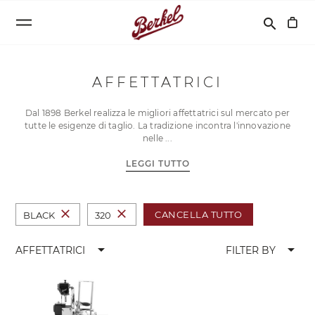
Cerca
search
AFFETTATRICI
Dal 1898 Berkel realizza le migliori affettatrici sul mercato per
tutte le esigenze di taglio. La tradizione incontra l'innovazione
nelle
LEGGI TUTTO
close
close
CANCELLA TUTTO
BLACK
320
arrow_drop_down
arrow_drop_down
AFFETTATRICI
FILTER BY