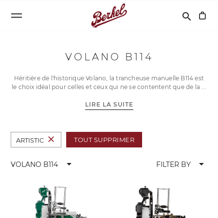
Recherche
search
VOLANO B114
Héritière de l'historique Volano, la trancheuse manuelle B114 est
le choix idéal pour celles et ceux qui ne se contentent que de la
LIRE LA SUITE
close
TOUT SUPPRIMER
ARTISTIC
arrow_drop_down
arrow_drop_down
VOLANO B114
FILTER BY