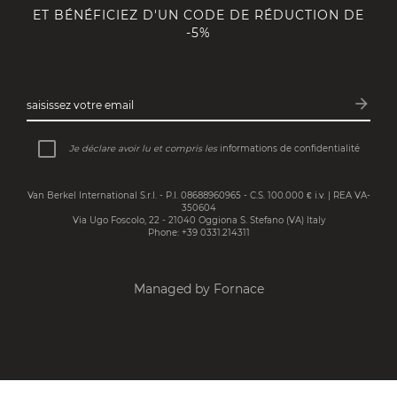
ET BÉNÉFICIEZ D'UN CODE DE RÉDUCTION DE
-5%
arrow_forward
saisissez votre email
Inscri
Je déclare avoir lu et compris les
informations de confidentialité
Van Berkel International S.r.l. - P.I. 08688960965 - C.S. 100.000 € i.v. | REA VA-
350604
Via Ugo Foscolo, 22 - 21040 Oggiona S. Stefano (VA) Italy
Phone: +39 0331.214311
Managed by Fornace