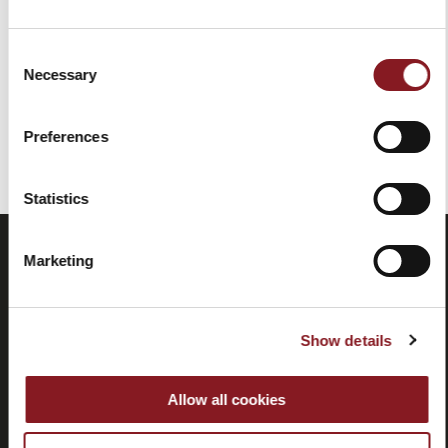
REQUEST FOR QUOTE
REQUEST FOR QUOTE
Consent
Necessary
Selection
Hai visualizzato tutti i prodotti della categoria
Preferences
Statistics
Marketing
Show details
Allow all cookies
Domande
Store
frequenti
locator