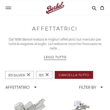
Cerca
search
AFFETTATRICI
Dal 1898 Berkel realizza le migliori affettatrici sul mercato per
tutte le esigenze di taglio. La tradizione incontra l'innovazione
nelle
LEGGI TUTTO
close
close
CANCELLA TUTTO
315 SILVER
315
arrow_drop_down
arrow_drop_down
AFFETTATRICI
FILTER BY