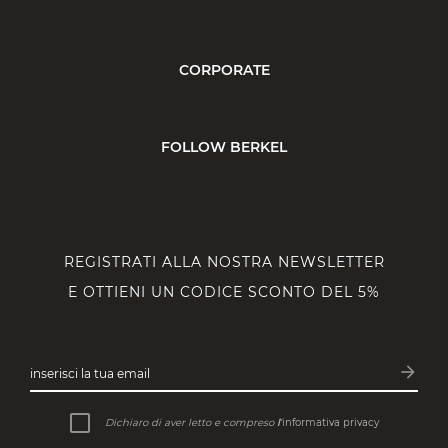
CORPORATE
FOLLOW BERKEL
REGISTRATI ALLA NOSTRA NEWSLETTER
E OTTIENI UN CODICE SCONTO DEL 5%
arrow_forward
inserisci la tua email
Iscrivit
Dichiaro di aver letto e compreso
l’
informativa privacy