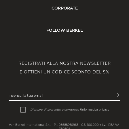
CORPORATE
FOLLOW BERKEL
REGISTRATI ALLA NOSTRA NEWSLETTER
E OTTIENI UN CODICE SCONTO DEL 5%
arrow_forward
inserisci la tua email
Iscrivit
Dichiaro di aver letto e compreso
l’
informativa privacy
Van Berkel International S.r.l. - P.I. 08688960965 - C.S. 100.000 € i.v. | REA VA-
350604