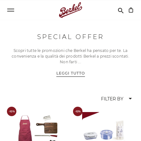
Cerca
search
SPECIAL OFFER
Scopri tutte le promozioni che Berkel ha pensato per te. La
convenienza e la qualità dei prodotti Berkel a prezzi scontati.
Non farti
LEGGI TUTTO
arrow_drop_down
FILTER BY
-10%
-10%