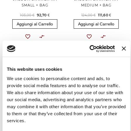
SMALL + BAG
MEDIUM + BAG
103,00 €
92,70 €
124,00 €
111,60 €
Aggiungi al Carrello
Aggiungi al Carrello
-10%
This website uses cookies
We use cookies to personalise content and ads, to
provide social media features and to analyse our traffic.
We also share information about your use of our site with
our social media, advertising and analytics partners who
VACUUM STARTER KIT
may combine it with other information that you’ve provided
MEDIUM + ROLL
to them or that they’ve collected from your use of their
services.
119,00 €
107,10 €
Aggiungi al Carrello