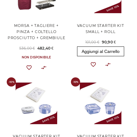
MORSA + TAGLIERE +
VACUUM STARTER KIT
PINZA + COLTELLO
SMALL + ROLL
PROSCIUTTO + GREMBIULE
101,00 €
90,90 €
536,00 €
482,40 €
Aggiungi al Carrello
NON DISPONIBILE
-10%
-10%
VACUUM STARTER KIT
VACUUM STARTER KIT