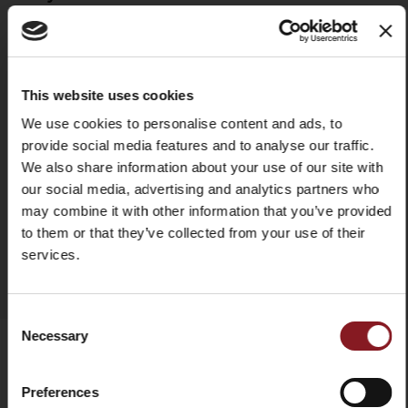
lavar a mano con agua tibia para
garantizar la integridad y
durabilidad del producto. En
cualquier caso, se aconseja secar
el cuchillo después de cada
This website uses cookies
lavado. No usar paños o esponjas
X
abrasivas.
We use cookies to personalise content and ads, to
provide social media features and to analyse our traffic.
We also share information about your use of our site with
our social media, advertising and analytics partners who
may combine it with other information that you’ve provided
AÑADIR A COMPARAR
to them or that they’ve collected from your use of their
services.
INSCRÍBETE EN NUESTRA
NEWSLETTER
Consent
Necessary
Selection
e inmediatamente obtenga un código de
-5%
descuento de
Preferences
¡Mantente al día con las últimas noticias y