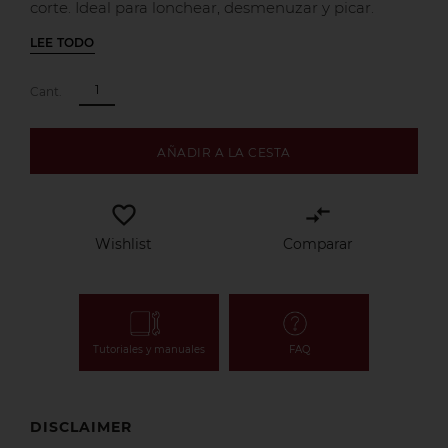
corte. Ideal para lonchear, desmenuzar y picar.
LEE TODO
Cant.
AÑADIR A LA CESTA
favorite_border
compare_arrows
Wishlist
Comparar
Tutoriales y manuales
FAQ
DISCLAIMER