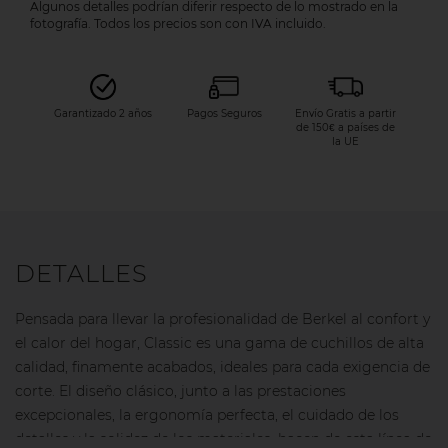
Algunos detalles podrían diferir respecto de lo mostrado en la
fotografía. Todos los precios son con IVA incluido.
Garantizado 2 años
Pagos Seguros
Envío Gratis a partir
de 150€ a países de
la UE
DETALLES
Pensada para llevar la profesionalidad de Berkel al confort y
el calor del hogar, Classic es una gama de cuchillos de alta
calidad, finamente acabados, ideales para cada exigencia de
corte. El diseño clásico, junto a las prestaciones
excepcionales, la ergonomía perfecta, el cuidado de los
detalles y la solidez de los materiales, hacen de esta línea de