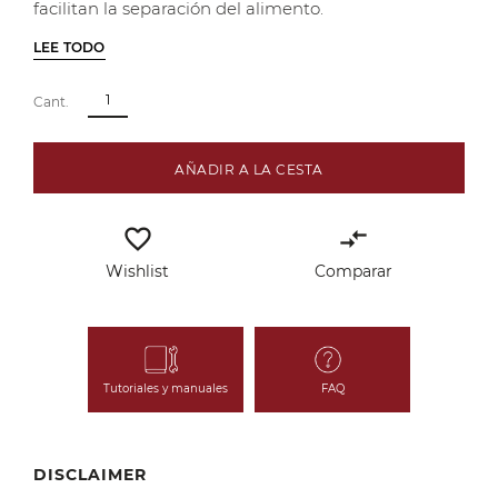
facilitan la separación del alimento.
LEE TODO
Cant.
AÑADIR A LA CESTA
favorite_border
compare_arrows
Wishlist
Comparar
Tutoriales y manuales
FAQ
DISCLAIMER