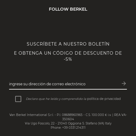
FOLLOW BERKEL
SUSCRÍBETE A NUESTRO BOLETÍN
E OBTENGA UN CÓDIGO DE DESCUENTO DE
-5%
arrow_forward
ingrese su dirección de correo electrónico
Subsc
Declaro que he leído y comprendido la
política de privacidad
Van Berkel International S.r.l. - P.I. 08688960965 - C.S. 100.000 € i.v. | REA VA-
350604
Via Ugo Foscolo, 22 - 21040 Oggiona S. Stefano (VA) Italy
Phone: +39 0331.214311