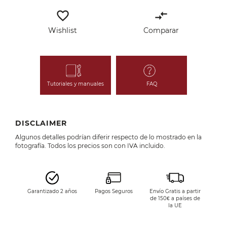
favorite_border
compare_arrows
Wishlist
Comparar
Tutoriales y manuales
FAQ
DISCLAIMER
Algunos detalles podrían diferir respecto de lo mostrado en la
fotografía. Todos los precios son con IVA incluido.
Garantizado 2 años
Pagos Seguros
Envío Gratis a partir
de 150€ a países de
la UE