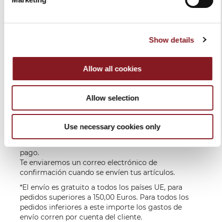
GASTOS DE ENVÌO
Europa
GRATIS*
Entrega en los 6 -
Show details
10 días hábiles
Extra-
Por cuenta del
siguientes a la
UE
destinatario,
recepción del
Allow all cookies
en función del
pago**
País de Destino
Allow selection
Entrega en los 6-10 días hábiles siguientes a la
recepción del pago.
Para los productos más exclusivos como la
Use necessary cookies only
cortadora con volante, los tiempos de entrega
pueden variar y se comunicarán tras la recepción del
pago.
Te enviaremos un correo electrónico de
confirmación cuando se envíen tus artículos.
*El envío es gratuito a todos los países UE, para
pedidos superiores a 150,00 Euros. Para todos los
pedidos inferiores a este importe los gastos de
envío corren por cuenta del cliente.