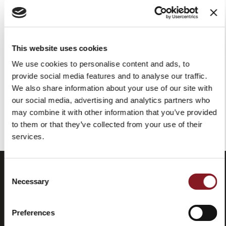
MÂCHOIRE+PLANCHE À
DÉCOUPER+PINCES+COUT
EAU À JAMBON+TABLIER
This website uses cookies
536,00 €
482,40 €
We use cookies to personalise content and ads, to
EN RUPTURE DE STOCK
provide social media features and to analyse our traffic.
We also share information about your use of our site with
our social media, advertising and analytics partners who
Vous avez vu tous les produits de la catégorie
may combine it with other information that you’ve provided
to them or that they’ve collected from your use of their
services.
Consent
Necessary
Selection
Preferences