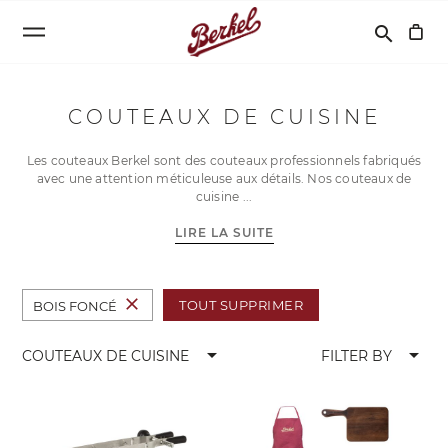
Recherche
search
COUTEAUX DE CUISINE
Les couteaux Berkel sont des couteaux professionnels fabriqués
avec une attention méticuleuse aux détails. Nos couteaux de
cuisine
LIRE LA SUITE
close
TOUT SUPPRIMER
BOIS FONCÉ
arrow_drop_down
arrow_drop_down
COUTEAUX DE CUISINE
FILTER BY