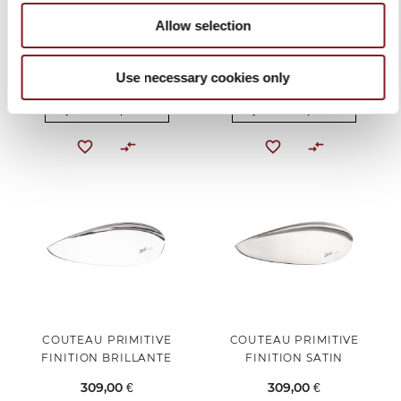
COUTEAU À CRAN D'ARRÊT
COUTEAU À CRAN D'ARRÊT
Allow selection
LAME FONCÉ ET POIGNÉE
LAME DAMAS ET POIGNÉE
TITANE FONCÉ
PALISSANDRE
Use necessary cookies only
379,00 €
227,40 €
319,00 €
191,40 €
Ajouter au panier
Ajouter au panier
COUTEAU PRIMITIVE
COUTEAU PRIMITIVE
FINITION BRILLANTE
FINITION SATIN
309,00 €
309,00 €