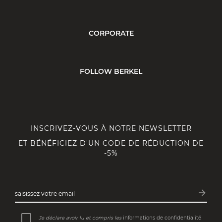
CORPORATE
FOLLOW BERKEL
INSCRIVEZ-VOUS À NOTRE NEWSLETTER
ET BÉNÉFICIEZ D'UN CODE DE RÉDUCTION DE
-5%
arrow_forward
saisissez votre email
Inscri
Je déclare avoir lu et compris les
informations de confidentialité