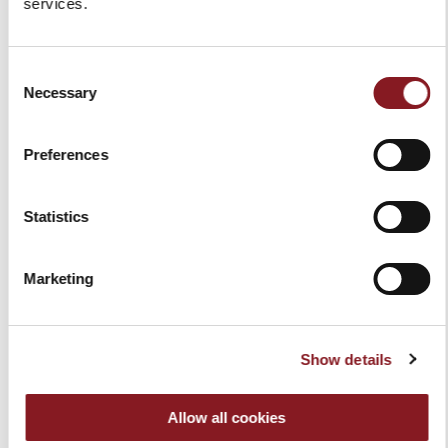
services.
Consent
Necessary
Selection
COUTEAU À CRAN D'ARRÊT
COUTEAU À CRAN D'ARRÊT
LAME POLI ET POIGNÉE
LAME POLI ET POIGNÉE EN
TITANE POLI
OLIVE
Preferences
399,00 €
239,40 €
219,00 €
131,40 €
Ajouter au panier
Ajouter au panier
Statistics
Marketing
-40%
-40%
Show details
Allow all cookies