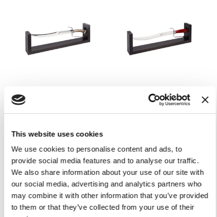
ELEGANCE SABRE À
ELEGANCE SABRE À
CHAMPAGNE SUPERIOR
CHAMPAGNE SUPERIOR
CERF
ROUGE
549,00 €
419,00 €
This website uses cookies
Ajouter au panier
EN RUPTURE DE STOCK
We use cookies to personalise content and ads, to
provide social media features and to analyse our traffic.
We also share information about your use of our site with
-40%
-40%
our social media, advertising and analytics partners who
may combine it with other information that you’ve provided
to them or that they’ve collected from your use of their