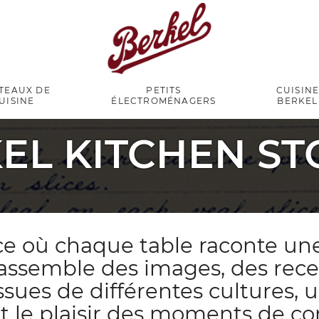
TEAUX DE
PETITS
CUISIN
UISINE
ÉLECTROMÉNAGERS
BERKEL
EL KITCHEN ST
e où chaque table raconte une 
rassemble des images, des recet
ssues de différentes cultures, u
t le plaisir des moments de con