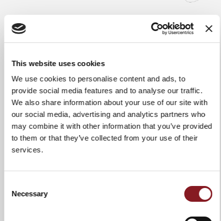
This website uses cookies
Poid
44 gr
We use cookies to personalise content and ads, to
provide social media features and to analyse our traffic.
Longueur de la lame
12 cm
We also share information about your use of our site with
Longueur totale
24 cm
our social media, advertising and analytics partners who
may combine it with other information that you’ve provided
Matériau de la lame
Stainless steel W NITRO-B light
to them or that they’ve collected from your use of their
color; Hardness after heat
services.
treatment: Hrc 59
Utilisation et
Nous recommandons fortement
entretien
le lavage manuel à l'eau chaude
Consent
afin de garantir l'intégrité et la
Necessary
Selection
durabilité du produit. Il est
suggéré de sécher le couteau