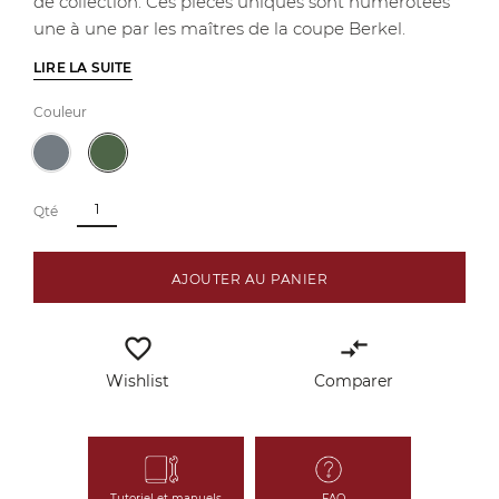
de collection. Ces pièces uniques sont numérotées
une à une par les maîtres de la coupe Berkel.
LIRE LA SUITE
Couleur
Qté
AJOUTER AU PANIER
favorite_border
compare_arrows
Wishlist
Comparer
Tutoriel et manuels
FAQ