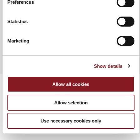
après chaque lavage. N'utilisez pas
Preferences
de tissus ou d'éponges abrasifs.
Statistics
Marketing
AJOUTER AU COMPARATEUR
Show details
Allow all cookies
Allow selection
PRODUITS APPARENTÉS
Use necessary cookies only