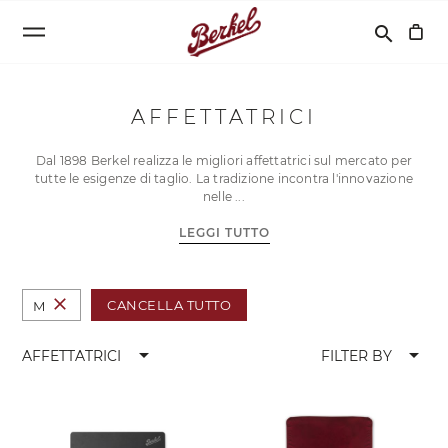
Cerca
search
AFFETTATRICI
Dal 1898 Berkel realizza le migliori affettatrici sul mercato per
tutte le esigenze di taglio. La tradizione incontra l'innovazione
nelle
LEGGI TUTTO
close
CANCELLA TUTTO
M
arrow_drop_down
arrow_drop_down
AFFETTATRICI
FILTER BY