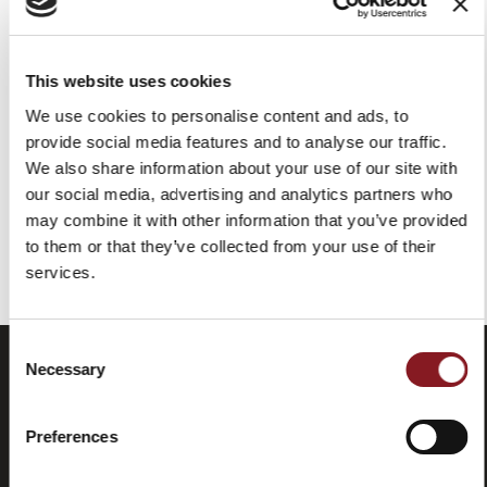
COVER AFFETTATRICE
BERKEL GIACCA M NERA
COLORE NERO TAGLIA M
159,00 €
This website uses cookies
40,00 €
Aggiungi al Carrello
We use cookies to personalise content and ads, to
Aggiungi al Carrello
provide social media features and to analyse our traffic.
We also share information about your use of our site with
our social media, advertising and analytics partners who
may combine it with other information that you’ve provided
Hai visualizzato tutti i prodotti della categoria
to them or that they’ve collected from your use of their
services.
Consent
Necessary
Selection
Preferences