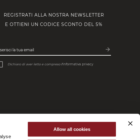
REGISTRATI ALLA NOSTRA NEWSLETTER
E OTTIENI UN CODICE SCONTO DEL 5%
arrow_forward
serisci la tua email
Iscriviti
Dichiaro di aver letto e compreso
l’
informativa privacy
Allow all cookies
alyse