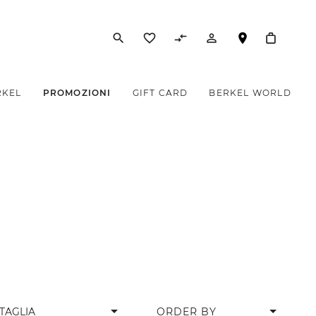
search
favorite_border
compare_arrows
person_outline
RKEL
PROMOZIONI
GIFT CARD
BERKEL WORLD
arrow_drop_down
TAGLIA