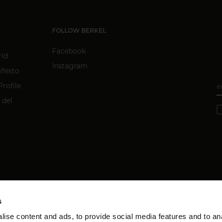
FOLLOW BERKEL
Facebook
rld
Instagram
ifesto
rofile
in
 del
s
ise content and ads, to provide social media features and to an