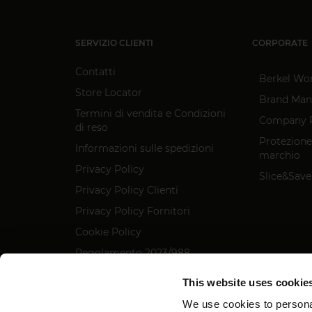
SERVIZIO CLIENTI
CORPORATE
Contatti
Berkel Wo
Store Locator
Brand Man
Termini di vendita e Condizioni
Company P
di reso
Protezione
Informazioni sulle spedizioni
marchio
Privacy Policy
Slice&Save
Privacy Policy Clienti
Privacy Policy Fornitori
Cookie Policy
Regolamento 2023/988
Dichiarazione accessibilità
This website uses cookie
We use cookies to personal