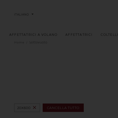
arrow_drop_down
ITALIANO
AFFETTATRICI A VOLANO
AFFETTATRICI
COLTELL
Sottovuoto
Home
close
CANCELLA TUTTO
20X600