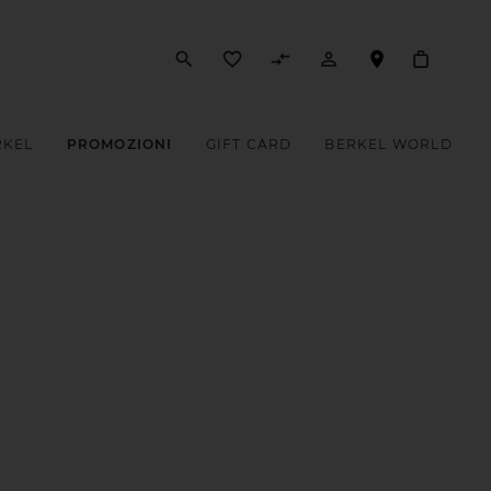
search
favorite_border
compare_arrows
person_outline
RKEL
PROMOZIONI
GIFT CARD
BERKEL WORLD