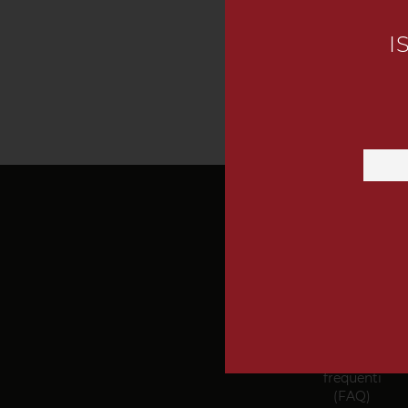
I
Email
Domande
frequenti
(FAQ)