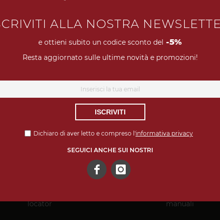
SCRIVITI ALLA NOSTRA NEWSLETT
-5%
e ottieni subito un codice sconto del
Hai visualizzato tutti i prodotti della categoria
Resta aggiornato sulle ultime novità e promozioni!
ISCRIVITI
Dichiaro di aver letto e compreso l'
informativa privacy
SEGUICI ANCHE SUI NOSTRI
Store
Contatti
Tutorial e
locator
manuali
Facebook
Instagram