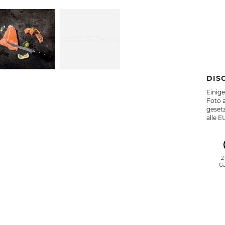
DIS
Einig
Foto a
gesetz
alle E
2
Ga