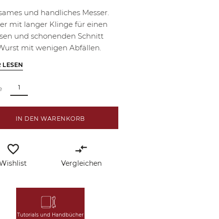
sames und handliches Messer.
er mit langer Klinge für einen
isen und schonenden Schnitt
Wurst mit wenigen Abfällen.
 LESEN
e
IN DEN WARENKORB
favorite_border
compare_arrows
Wishlist
Vergleichen
Tutorials und Handbücher