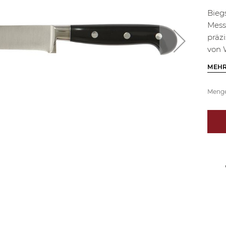
Bieg
Mess
präz
von 
MEHR
Meng