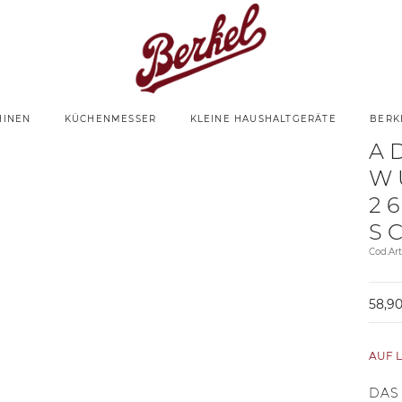
HINEN
KÜCHENMESSER
KLEINE HAUSHALTGERÄTE
BERK
A
W
2
S
Cod.Ar
58,90
AUF 
DAS