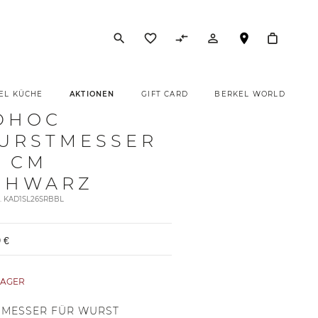
search
favorite_border
compare_arrows
person_outline
EL KÜCHE
AKTIONEN
GIFT CARD
BERKEL WORLD
DHOC
URSTMESSER
6 CM
CHWARZ
t. KAD1SL26SRBBL
 €
LAGER
 MESSER FÜR WURST