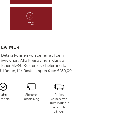
FAQ
CLAIMER
e Details können von denen auf dem
bweichen. Alle Preise sind inklusive
licher MwSt. Kostenlose Lieferung für
U-Länder, für Bestellungen über € 150,00
 jahre
Sichere
Freies
rantie
Bezahiung
Verschiffen
über 150€ für
alle EU-
Länder