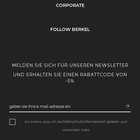
CORPORATE
FOLLOW BERKEL
MELDEN SIE SICH FÜR UNSEREN NEWSLETTER
UND ERHALTEN SIE EINEN RABATTCODE VON
-5%
arrow_forward
geben sie ihre e-mail-adresse ein
Abonn
Ich erkläre, dass ich die
Datenschutzinformationen gelesen
und
verstanden habe