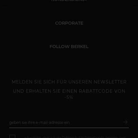
CORPORATE
FOLLOW BERKEL
MELDEN SIE SICH FÜR UNSEREN NEWSLETTER
UND ERHALTEN SIE EINEN RABATTCODE VON
-5%
arrow_forward
geben sie ihre e-mail-adresse ein
Abonn
Ich erkläre, dass ich die
Datenschutzinformationen gelesen
und