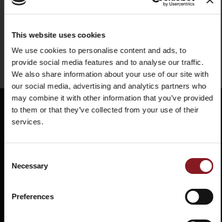
This website uses cookies
X
We use cookies to personalise content and ads, to
provide social media features and to analyse our traffic.
We also share information about your use of our site with
our social media, advertising and analytics partners who
may combine it with other information that you’ve provided
to them or that they’ve collected from your use of their
services.
REGISTRIERE DICH FÜR
UNSEREN NEWSLETTER
Consent
Necessary
und erhalten Sie sofort einen Rabattcode von
Selection
-5%
Bleiben Sie über die neuesten Nachrichten und
Häufig
Store
Preferences
Aktionen auf dem Laufenden!
gestellte
locator
Fragen