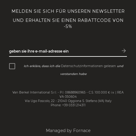
MELDEN SIE SICH FÜR UNSEREN NEWSLETTER
UND ERHALTEN SIE EINEN RABATTCODE VON
-5%
arrow_forward
geben sie ihre e-mail-adresse ein
Abonn
Ich erkläre, dass ich die
Datenschutzinformationen gelesen
und
verstanden habe
Van Berkel International S.r.l. - P.I. 08688960965 - C.S. 100.000 € i.v. | REA
VA-350604
Via Ugo Foscolo, 22 - 21040 Oggiona S. Stefano (VA) Italy
Phone: +39 0331.214311
Managed by Fornace