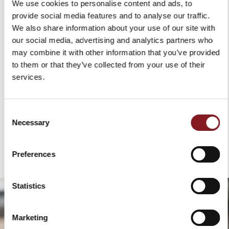
We use cookies to personalise content and ads, to
provide social media features and to analyse our traffic.
We also share information about your use of our site with
our social media, advertising and analytics partners who
Hast du ein Herzensrezept, ein Familiengericht oder
may combine it with other information that you’ve provided
eine besondere eigene Kreation?
to them or that they’ve collected from your use of their
Wenn du es mit der Eleganz und Qualität der
Berkel-Produkte zubereitest, teile es mit der
services.
Community der Berkel Lovers.
Erzähle uns davon und sende uns unterstützende
Fotos oder Videos: Die ausgewählten Rezepte
Consent
werden Teil von Berkel Kitchen Stories und im Laufe
Necessary
Selection
des Jahres veröffentlicht.
Feiere mit uns die Leidenschaft fürs Kochen und die
Geschichten, die rund um den Tisch entstehen.
Preferences
Statistics
Marketing