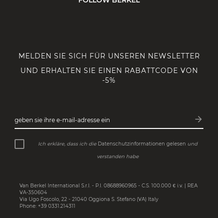
FOLLOW BERKEL
MELDEN SIE SICH FÜR UNSEREN NEWSLETTER
UND ERHALTEN SIE EINEN RABATTCODE VON
-5%
arrow_forward
geben sie ihre e-mail-adresse ein
Abonn
Ich erkläre, dass ich die
Datenschutzinformationen gelesen
und
verstanden habe
Van Berkel International S.r.l. - P.I. 08688960965 - C.S. 100.000 € i.v. | REA
VA-350604
Via Ugo Foscolo, 22 - 21040 Oggiona S. Stefano (VA) Italy
Phone: +39 0331.214311