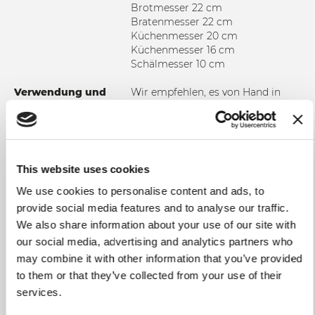
Brotmesser 22 cm
Bratenmesser 22 cm
Küchenmesser 20 cm
Küchenmesser 16 cm
Schälmesser 10 cm
Verwendung und
Wir empfehlen, es von Hand in
Wartung
heißem Wasser zu waschen, um
sicherzustellen, dass es intakt
bleibt und lange hält. In jedem
Fall ist es ratsam, das Messer
jedes Mal zu trocknen, wenn Sie es
This website uses cookies
waschen. Verwenden Sie keine
abrasiven Stoffe oder Schwämme.
We use cookies to personalise content and ads, to
provide social media features and to analyse our traffic.
We also share information about your use of our site with
our social media, advertising and analytics partners who
may combine it with other information that you’ve provided
ZUR VERGLEICHSLISTE HINZUFÜGEN
to them or that they’ve collected from your use of their
services.