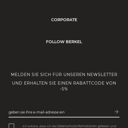
CORPORATE
FOLLOW BERKEL
MELDEN SIE SICH FÜR UNSEREN NEWSLETTER
UND ERHALTEN SIE EINEN RABATTCODE VON
-5%
arrow_forward
geben sie ihre e-mail-adresse ein
Abonn
Ich erkläre, dass ich die
Datenschutzinformationen gelesen
und