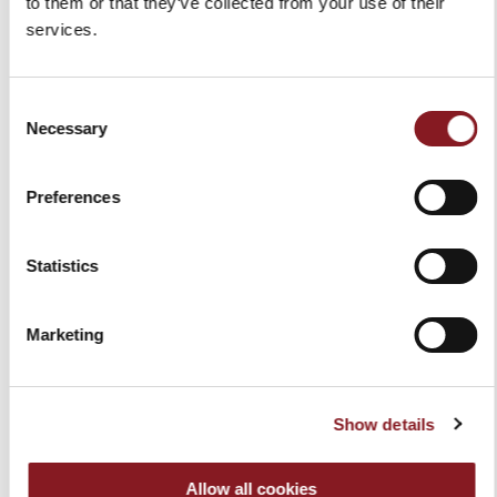
to them or that they’ve collected from your use of their
versendet werden.
services.
*Der Versand ist für Bestellungen mit einem Wert
von über 150,00 Euro in allen EU Ländern kostenfrei.
Für alle Bestellungen unter diesem Wert gehen die
Versandkosten zu Lasten des Kunden.
Consent
Necessary
Selection
**Die Zustellung erfolgt an Werktagen, von Montag
bis Freitag. Feiertage sind ausgenommen. Für
Preferences
exklusivere Produkte wie manuelle Volano-
Schwungrad-aufschnittmaschinen können die
Lieferzeiten variieren und werden nach
Statistics
Zahlungseingang mitgeteilt. Eine Lieferung nach
Russland ist nicht gestattet.
***Die Versandkosten beinhalten weder den
Marketing
Transport noch die Lieferung ins Stockwerk. Für ein
Angebot kontaktieren Sie uns bitte per
E-Mail
.
Show details
CUSTOMER CARE
Allow all cookies
Für weitere Informationen zu den Produkten, zum