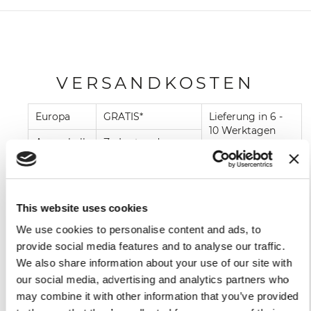
VERSANDKOSTEN
Europa
GRATIS*
Lieferung in 6 -
10 Werktagen
Ausserhalb
Zu Lasten des
nach
EU
Empfängers,
Zahlungseingang
je nach
**
Bestimmungsland
This website uses cookies
Lieferung in 6-10 Werktagen nach
We use cookies to personalise content and ads, to
Zahlungseingang.
Für exklusivere Produkte wie manuelle Volano-
provide social media features and to analyse our traffic.
Schwungrad-aufschnittmaschinen können die
We also share information about your use of our site with
Lieferzeiten variieren und werden nach
our social media, advertising and analytics partners who
Zahlungseingang mitgeteilt.
may combine it with other information that you’ve provided
Wir senden Ihnen eine E-Mail, wenn Ihre Artikel