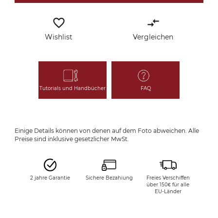
favorite_border
compare_arrows
Wishlist
Vergleichen
Tutorials und Handbücher
FAQ
Einige Details können von denen auf dem Foto abweichen. Alle
Preise sind inklusive gesetzlicher MwSt.
2 jahre Garantie
Sichere Bezahiung
Freies Verschiffen
über 150€ für alle
EU-Länder