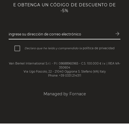
E OBTENGA UN CÓDIGO DE DESCUENTO DE
-5%
arrow_forward
ingrese su dirección de correo electrónico
Subsc
Declaro que he leído y comprendido la
política de privacidad
Van Berkel International S.r.l. - P.I. 08688960965 - C.S. 100.000 € i.v. | REA VA-
350604
Via Ugo Foscolo, 22 - 21040 Oggiona S. Stefano (VA) Italy
Phone: +39 0331.214311
Managed by Fornace