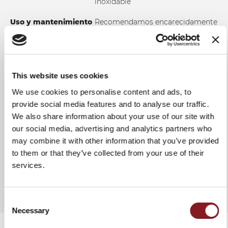
inoxidable
Uso y mantenimiento
Recomendamos encarecidamente
un lavado manual en agua
caliente para garantizar la
integridad del producto y una
mayor duración en el tiempo. En
cualquier caso se recomienda
This website uses cookies
secar el cuchillo tras el lavado. No
We use cookies to personalise content and ads, to
utilizar tejidos y esponjas
abrasivos.
provide social media features and to analyse our traffic.
We also share information about your use of our site with
our social media, advertising and analytics partners who
may combine it with other information that you’ve provided
to them or that they’ve collected from your use of their
AÑADIR A COMPARAR
services.
Consent
Necessary
Selection