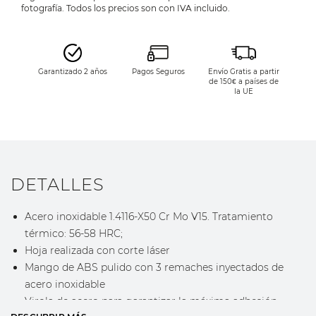
fotografía. Todos los precios son con IVA incluido.
Garantizado 2 años
Pagos Seguros
Envío Gratis a partir
de 150€ a países de
la UE
DETALLES
Acero inoxidable 1.4116-X50 Cr Mo V15. Tratamiento
térmico: 56-58 HRC;
Hoja realizada con corte láser
Mango de ABS pulido con 3 remaches inyectados de
acero inoxidable
Virola de acero para garantizar la máxima adhesión