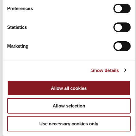
Preferences
PRODUCTOS RELACIONADOS
Statistics
Marketing
Show details
Allow all cookies
Allow selection
ENVASADORA AL
TACO BAG NEGRO
VACÍO PARA
309,00 €
ALIMENTOS - BERKEL
Añadir a la cesta
Use necessary cookies only
VACUUM
499,00 €