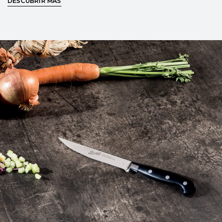
DESCUBRIR MÁS
entre hoja y mango así como un perfecto equilibrio del
cuchillo durante el uso
Logotipo Berkel grabado en la hoja
DESCUBRE MÁS