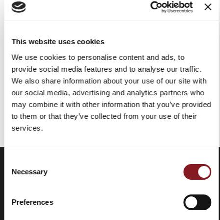
CORTAFIAMBRES MANUAL
CORTAFIAMBRES MANUAL
CON VOLANTE P15 NEGRO
CON VOLANTE STELLA
DUCI P15 NEGRO
This website uses cookies
9.679,00 €
9.679,00 €
We use cookies to personalise content and ads, to
Añadir a la cesta
provide social media features and to analyse our traffic.
Añadir a la cesta
We also share information about your use of our site with
our social media, advertising and analytics partners who
may combine it with other information that you’ve provided
Has visto todos los productos de la categoría
to them or that they’ve collected from your use of their
services.
Consent
Necessary
Selection
Preferences