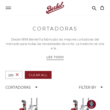
Buscar
search
CORTADORAS
Desde 1898 Berkel ha fabricado las mejores cortadoras del
mercado para todas las necesidades de corte. La tradición se une
a la
LEE TODO
close
CLEAR ALL
285
arrow_drop_down
arrow_drop_down
CORTADORAS
FILTER BY