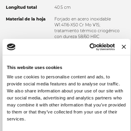
Longitud total
40.5 cm
Material de la hoja
Forjado en acero inoxidable
W1.4116-X50 Cr Mo V15;
tratamiento térmico criogénico
con dureza 58/60 HRC
Sujeción
Mango pulido en polimetacrilato -
PMMA
Uso y mantenimiento
No lavar en el lavavajillas.
This website uses cookies
Recomendamos encarecidamente
We use cookies to personalise content and ads, to
un lavado manual en agua
caliente para garantizar la
provide social media features and to analyse our traffic.
integridad del producto y una
We also share information about your use of our site with
mayor duración en el tiempo. En
our social media, advertising and analytics partners who
cualquier caso se recomienda
may combine it with other information that you’ve provided
secar el cuchillo tras el lavado. No
to them or that they’ve collected from your use of their
utilizar tejidos
services.