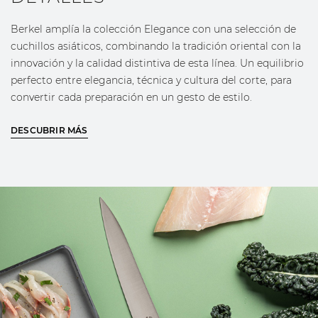
Berkel amplía la colección Elegance con una selección de
cuchillos asiáticos, combinando la tradición oriental con la
innovación y la calidad distintiva de esta línea. Un equilibrio
perfecto entre elegancia, técnica y cultura del corte, para
convertir cada preparación en un gesto de estilo.
Forjado en acero inoxidable W1.4116-X50 Cr Mo V15;
DESCUBRIR MÁS
tratamiento térmico criogénico con dureza 58/60 HRC
Hoja realizada mediante corte eléctrico de chapa de 3
mm
Mango moldeado en polimetacrilato (PMMA) con
acabado brillante
Virola de acero para garantizar la máxima adhesión
entre hoja y mango así como un perfecto equilibrio del
cuchillo durante el uso
Logotipo Berkel grabado en la hoja
Logotipo de oro sobre el mango con el reconocible
diseño Berkel