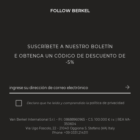
FOLLOW BERKEL
SUSCRÍBETE A NUESTRO BOLETÍN
E OBTENGA UN CÓDIGO DE DESCUENTO DE
-5%
arrow_forward
ingrese su dirección de correo electrónico
Subsc
Declaro que he leído y comprendido la
política de privacidad
Van Berkel International S.r.l. - P.I. 08688960965 - C.S. 100.000 € i.v. | REA VA-
350604
Via Ugo Foscolo, 22 - 21040 Oggiona S. Stefano (VA) Italy
Phone: +39 0331.214311