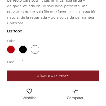
perfecto para sushi y sashimi. La hoja larga y
delgada, afilada en un solo lado, presenta una
curvatura de un solo filo que favorece la separación
natural de la rebanada y guía su caída de manera
uniforme.
LEE TODO
Color
Cant.
AÑADIR A LA CESTA
favorite_border
compare_arrows
Wishlist
Comparar