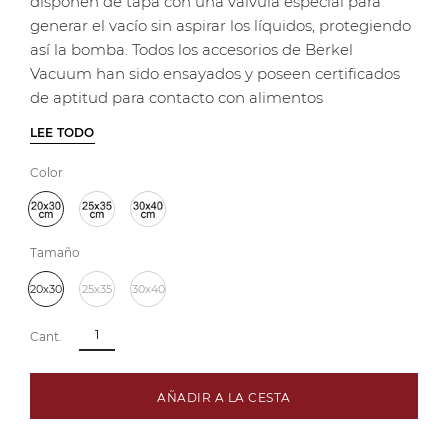
disponen de tapa con una válvula especial para
generar el vacío sin aspirar los líquidos, protegiendo
así la bomba. Todos los accesorios de Berkel
Vacuum han sido ensayados y poseen certificados
de aptitud para contacto con alimentos
LEE TODO
Color
Tamaño
20x30
25x35
30x40
Cant.
AÑADIR A LA CESTA