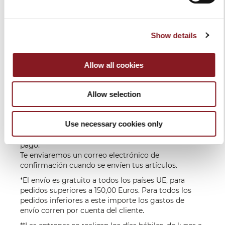
Europa
GRATIS*
Entrega en los 6 -
10 días hábiles
Show details
Extra-
Por cuenta del
siguientes a la
UE
destinatario,
recepción del
en función del
pago**
Allow all cookies
País de Destino
Allow selection
Entrega en los 6-10 días hábiles siguientes a la
recepción del pago.
Para los productos más exclusivos como la
Use necessary cookies only
cortadora con volante, los tiempos de entrega
pueden variar y se comunicarán tras la recepción del
pago.
Te enviaremos un correo electrónico de
confirmación cuando se envíen tus artículos.
*El envío es gratuito a todos los países UE, para
pedidos superiores a 150,00 Euros. Para todos los
pedidos inferiores a este importe los gastos de
envío corren por cuenta del cliente.