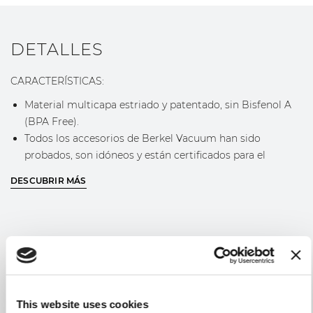
DETALLES
CARACTERÍSTICAS:
Material multicapa estriado y patentado, sin Bisfenol A
(BPA Free).
Todos los accesorios de Berkel Vacuum han sido
probados, son idóneos y están certificados para el
contacto con alimentos.
DESCUBRIR MÁS
USOS RECOMENDADOS:
Congelador y Frigorífico.
Descongelado en microondas.
Cocción en agua a 100°C durante como máximo 1 hora.
Adecuados para cocción al vacío en horno de vapor o en
agua (máx. a 90°C durante como máx. 72 horas).
This website uses cookies