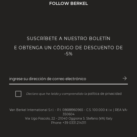
FOLLOW BERKEL
SUSCRÍBETE A NUESTRO BOLETÍN
E OBTENGA UN CÓDIGO DE DESCUENTO DE
-5%
arrow_forward
ingrese su dirección de correo electrónico
Subsc
Declaro que he leído y comprendido la
política de privacidad
Van Berkel International S.r.l. - P.I. 08688960965 - C.S. 100.000 € i.v. | REA VA-
350604
Via Ugo Foscolo, 22 - 21040 Oggiona S. Stefano (VA) Italy
Phone: +39 0331.214311