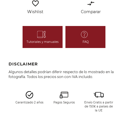
favorite_border
compare_arrows
Wishlist
Comparar
Tutoriales y manuales
FAQ
DISCLAIMER
Algunos detalles podrían diferir respecto de lo mostrado en la
fotografía. Todos los precios son con IVA incluido.
Garantizado 2 años
Pagos Seguros
Envío Gratis a partir
de 150€ a países de
la UE