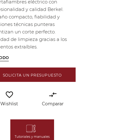
rtafiambres eléctrico con
sionalidad y calidad Berkel.
ño compacto, fiabilidad y
ciones técnicas punteras
ntizan un corte perfecto.
idad de limpieza gracias a los
entos extraíbles.
TODO
SOLICITA UN PRESUPUESTO
favorite_border
compare_arrows
Wishlist
Comparar
Tutoriales y manuales