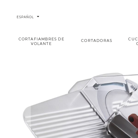
arrow_drop_down
ESPAÑOL
CORTAFIAMBRES DE
CUC
CORTADORAS
VOLANTE
Pro Line Cortafiambres gravedad SLC350 AUTO
Home