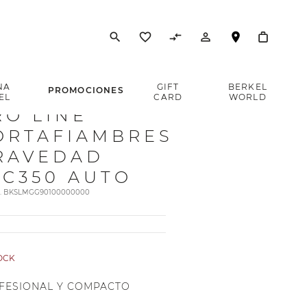
search
favorite_border
compare_arrows
person_outline
NA
GIFT
BERKEL
PROMOCIONES
EL
CARD
WORLD
RO LINE
ORTAFIAMBRES
RAVEDAD
LC350 AUTO
rt. BKSLMGG90100000000
TOCK
FESIONAL Y COMPACTO