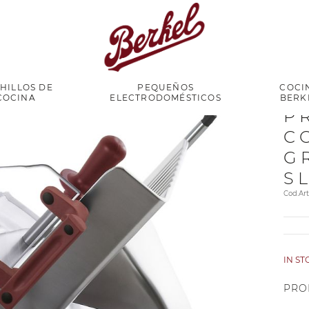
HILLOS DE
PEQUEÑOS
COCI
COCINA
ELECTRODOMÉSTICOS
BERK
P
C
G
S
Cod.A
IN S
PRO