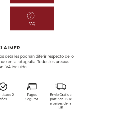
FAQ
CLAIMER
s detalles podrían diferir respecto de lo
do en la fotografía. Todos los precios
n IVA incluido.
ntizado 2
Pagos
Envío Gratis a
años
Seguros
partir de 150€
a países de la
UE