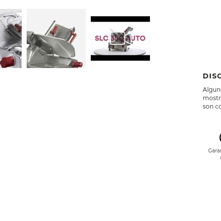
DIS
Alguno
mostra
son co
Gara