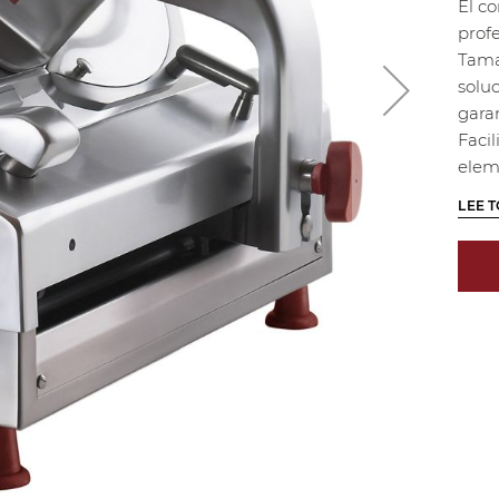
El co
profe
Tama
solu
gara
Facil
elem
LEE 