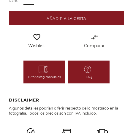
Cant.
AÑADIR A LA CESTA
favorite_border
compare_arrows
Wishlist
Comparar
Tutoriales y manuales
FAQ
DISCLAIMER
Algunos detalles podrían diferir respecto de lo mostrado en la
fotografía. Todos los precios son con IVA incluido.