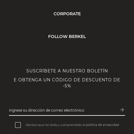
CORPORATE
FOLLOW BERKEL
SUSCRÍBETE A NUESTRO BOLETÍN
E OBTENGA UN CÓDIGO DE DESCUENTO DE
-5%
arrow_forward
ingrese su dirección de correo electrónico
Subsc
Declaro que he leído y comprendido la
política de privacidad