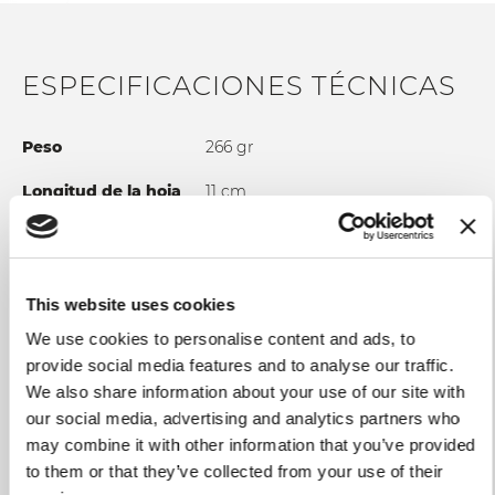
PERNOS DE SUJECIÓN
- Perno remachado en acero inoxidable AISI 303
ESPECIFICACIONES TÉCNICAS
USO y MANTENIMIENTO
- Lavable en lavavajillas
- No utilizar tejidos y esponjas abrasivas
Peso
266 gr
Longitud de la hoja
11 cm
Longitud total
23.50 cm
Material de la hoja
Acero inoxidable 1.4034 AISI 420;
Tratamiento térmico: 56 HRC
This website uses cookies
We use cookies to personalise content and ads, to
Sujeción
Polímero termoplástico resistente
provide social media features and to analyse our traffic.
a las altas temperaturas máx.
120°C
We also share information about your use of our site with
our social media, advertising and analytics partners who
Uso y mantenimiento
Lavable en lavavajillas, se
may combine it with other information that you’ve provided
recomienda secar el cuchillo
to them or that they’ve collected from your use of their
después de cada lavado. No