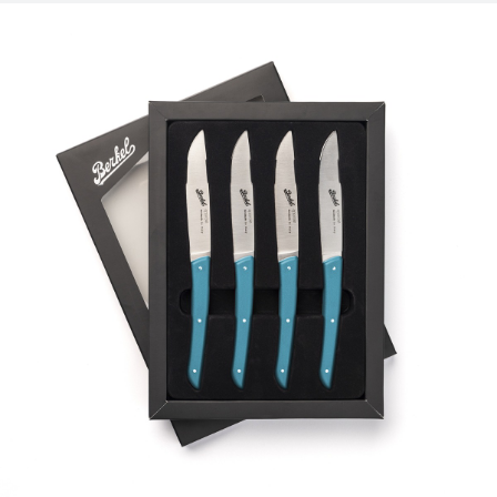
por el uso diario y que garantizan durabilidad en el tiempo.
Made in Italy
HOJA
- Acero inoxidable 1.4034 AISI 420; Tratamiento
térmico: 56 HRC
– 1.4034 El AISI 420 es el grado de acero
martensitínico más empleado en el sector de la
cuchillería, porque presenta buena resistencia a la
corrosión y permite un afilado sencillo.
- Dureza tras el tratamiento térmico 56 hrc
- Espesor hoja 2.25 mm
- Hoja lisa
- Logo Berkel grabado en la hoja
MANGO
- Polímero termoplástico resistente a las altas
temperaturas máx. 120°C
- Acabado Opaco