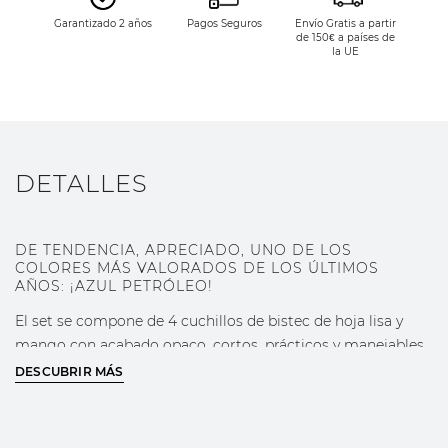
Garantizado 2 años
Pagos Seguros
Envío Gratis a partir
de 150€ a países de
la UE
DETALLES
DE TENDENCIA, APRECIADO, UNO DE LOS
COLORES MÁS VALORADOS DE LOS ÚLTIMOS
AÑOS: ¡AZUL PETRÓLEO!
El set se compone de 4 cuchillos de bistec de hoja lisa y
mango con acabado opaco, cortos, prácticos y manejables.
Gracias a su punta y a su afilado será posible cortar con
DESCUBRIR MÁS
precisión la carne cocinada, limitando los deshilachados.
Estos cuchillos Berkel de acero resisten a la corrosión y al
roce con la cerámica del plato, características necesarias