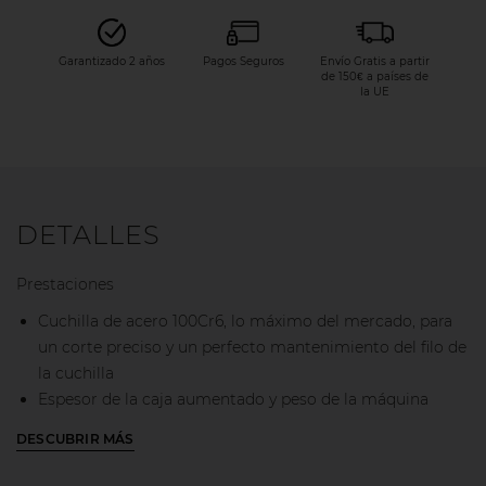
Garantizado 2 años
Pagos Seguros
Envío Gratis a partir
de 150€ a países de
la UE
DETALLES
Prestaciones
Cuchilla de acero 100Cr6, lo máximo del mercado, para
un corte preciso y un perfecto mantenimiento del filo de
la cuchilla
Espesor de la caja aumentado y peso de la máquina
entre 40 kg y 50 kg en las diferentes versiones con
DESCUBRIR MÁS
incorporación de pies de acero inoxidable con goma
antideslizante para una total estabilidad durante las