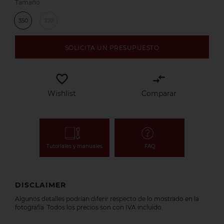
Tamaño
350
370
SOLICITA UN PRESUPUESTO
favorite_border
compare_arrows
Wishlist
Comparar
Tutoriales y manuales
FAQ
DISCLAIMER
Algunos detalles podrían diferir respecto de lo mostrado en la
fotografía. Todos los precios son con IVA incluido.