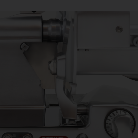
operaciones de corte
Tabique y plato cubrecuchilla con tecnología
Superglide® que favorece el deslizamiento del producto
minimizando el recalentamiento para mantener
inalterado el sabor
Bandeja de plato deslizable inclinado 38° para facilitar la
recogida del material y la caída de la loncha (en la
versión Gravedad)
Motor IP67 y caja eléctrica estanca para prevenir
filtraciones de líquido durante las operaciones de
limpieza
Transmisión de engranajes para aprovechar toda la
potencia del motor y favorecer el corte de productos
más duros
Casquillo de deslizamiento teflonado para facilitar y
aumentar la velocidad de corte
Botonera de acero inox IP67 completamente sellada y
con juntas de silicona alimentaria en cada parte