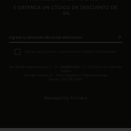
E OBTENGA UN CÓDIGO DE DESCUENTO DE
-5%
arrow_forward
ingrese su dirección de correo electrónico
Subsc
Declaro que he leído y comprendido la
política de privacidad
Van Berkel International S.r.l. - P.I. 08688960965 - C.S. 100.000 € i.v. | REA VA-
350604
Via Ugo Foscolo, 22 - 21040 Oggiona S. Stefano (VA) Italy
Phone: +39 0331.214311
Managed by Fornace