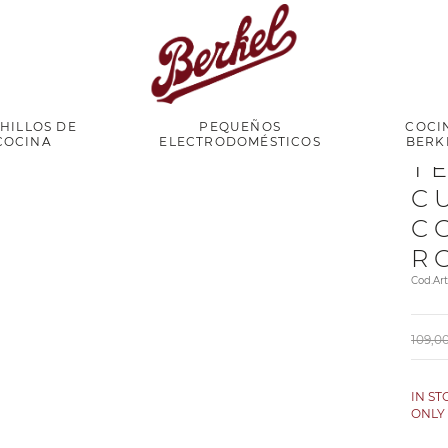
HILLOS DE
PEQUEÑOS
COCI
COCINA
ELECTRODOMÉSTICOS
BERK
T
C
C
R
Cod.Ar
109,0
IN S
ONL