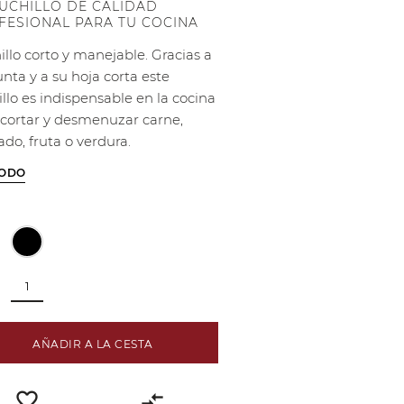
CUCHILLO DE CALIDAD
FESIONAL PARA TU COCINA
illo corto y manejable. Gracias a
nta y a su hoja corta este
llo es indispensable en la cocina
 cortar y desmenuzar carne,
do, fruta o verdura.
TODO
AÑADIR A LA CESTA
favorite_border
compare_arrows