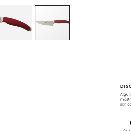
DIS
Alguno
mostra
son co
Gara