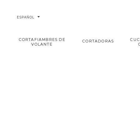
arrow_drop_down
ESPAÑOL
CORTAFIAMBRES DE
CUC
CORTADORAS
VOLANTE
Teknica Cuchillo cocina 15 cm Rojo
Home