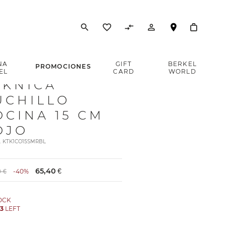
search
favorite_border
compare_arrows
person_outline
NA
GIFT
BERKEL
PROMOCIONES
EL
CARD
WORLD
EKNICA
UCHILLO
OCINA 15 CM
OJO
t. KTK1CO15SMRBL
65,40 €
0 €
-40%
TOCK
Y
3
LEFT