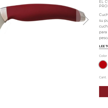
EL 
PRO
Cuch
su pu
cuchi
para
pesca
LEE 
Color
Cant.