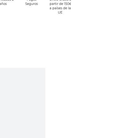
años
Seguros
partir de 150€
a países de la
UE