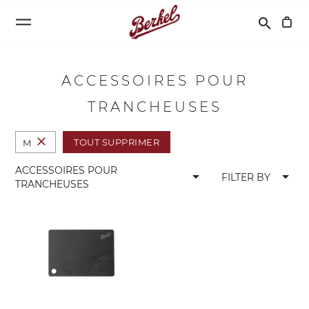
Recherche
search
ACCESSOIRES POUR
TRANCHEUSES
close
TOUT SUPPRIMER
M
ACCESSOIRES POUR
arrow_drop_down
arrow_drop_down
FILTER BY
TRANCHEUSES