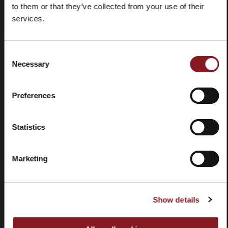
to them or that they’ve collected from your use of their
services.
Foire aux
Store
questions
locator
(FAQ)
Consent
Necessary
Selection
Preferences
Contactez-
Tutorial
Statistics
nous
et
manuels
Marketing
Show details
Résiliation