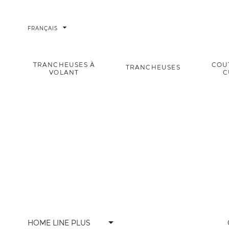
arrow_drop_down
FRANÇAIS
TRANCHEUSES À
COU
TRANCHEUSES
VOLANT
C
Home Li
Accueil
Trancheuses
Trancheuses domestiques
arrow_drop_down
HOME LINE PLUS