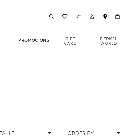
search
favorite_border
compare_arrows
person_outline
E
GIFT
BERKEL
PROMOCIONS
CARD
WORLD
arrow_drop_down
TAILLE