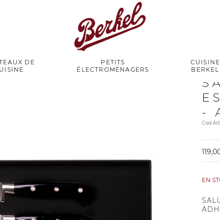
TEAUX DE
PETITS
CUISIN
UISINE
ÉLECTROMÉNAGERS
BERKEL
S
E
-
Cod.Ar
119,0
EN S
SALU
ADH