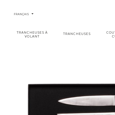
arrow_drop_down
FRANÇAIS
TRANCHEUSES À
COU
TRANCHEUSES
VOLANT
C
Salumiere Essential Kit - Adhoc
Accueil