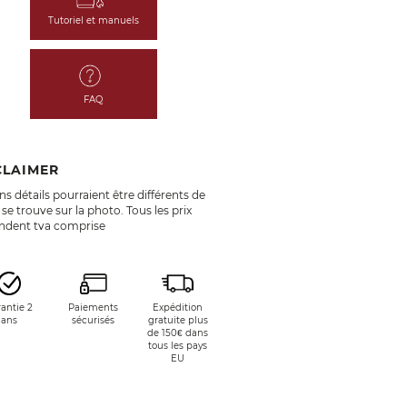
Tutoriel et manuels
FAQ
CLAIMER
ns détails pourraient être différents de
 se trouve sur la photo. Tous les prix
endent tva comprise
antie 2
Paiements
Expédition
ans
sécurisés
gratuite plus
de 150€ dans
tous les pays
EU