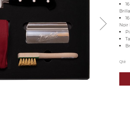
1
Brill
1
Noir 
P
Ta
B
Qté