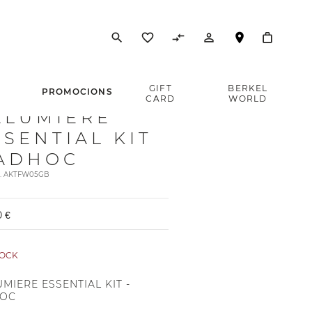
search
favorite_border
compare_arrows
person_outline
E
GIFT
BERKEL
PROMOCIONS
CARD
WORLD
ALUMIERE
SSENTIAL KIT
 ADHOC
t. AKTFW05GB
0 €
TOCK
MIERE ESSENTIAL KIT -
OC