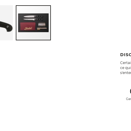
DIS
Certai
ce qui
s'ent
Gar