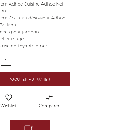
6 cm Adhoc Cuisine Adhoc Noir
ante
6 cm Couteau désosseur Adhoc
Brillante
inces pour jambon
blier rouge
rosse nettoyante émeri
AJOUTER AU PANIER
favorite_border
compare_arrows
Wishlist
Comparer