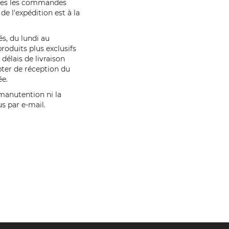
utes les commandes
de l'expédition est à la
és, du lundi au
produits plus exclusifs
délais de livraison
ter de réception du
ée.
 manutention ni la
ous par
e-mail
.