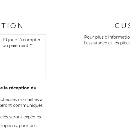
ITION
CU
Pour plus d'information
 - 10 jours à compter
l'assistance et les pi
n du paiement **
de la réception du
rancheuses manuelles à
 et seront communiqués
cles seront expédiés.
européens, pour des