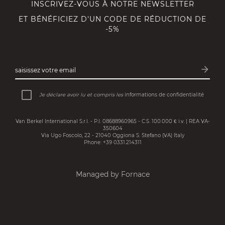
INSCRIVEZ-VOUS À NOTRE NEWSLETTER
ET BÉNÉFICIEZ D'UN CODE DE RÉDUCTION DE
-5%
arrow_forward
saisissez votre email
Inscri
Je déclare avoir lu et compris les
informations de confidentialité
Van Berkel International S.r.l. - P.I. 08688960965 - C.S. 100.000 € i.v. | REA VA-
350604
Via Ugo Foscolo, 22 - 21040 Oggiona S. Stefano (VA) Italy
Phone: +39 0331.214311
Managed by Fornace