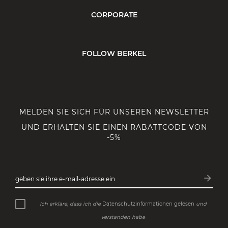
CORPORATE
FOLLOW BERKEL
MELDEN SIE SICH FÜR UNSEREN NEWSLETTER
UND ERHALTEN SIE EINEN RABATTCODE VON
-5%
arrow_forward
geben sie ihre e-mail-adresse ein
Abonn
Ich erkläre, dass ich die
Datenschutzinformationen gelesen
und
verstanden habe