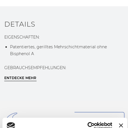
DETAILS
EIGENSCHAFTEN:
Patentiertes, gerilltes Mehrschichtmaterial ohne
Bisphenol A
GEBRAUCHSEMPFEHLUNGEN:
Gefrierschrank und Kühlschrank.
ENTDECKE MEHR
Auftauen in der Mikrowelle
Kochen in 100°C heissem Wasser max. 1 Stunde lang
Zur Zubereitung als Vakuum im Dampfbackofen oder
Wasserbad (max. 90°C max. 72 Stunden lang)
ERFAHRE MEHR