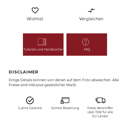
favorite_border
compare_arrows
Wishlist
Vergleichen
Tutorials und Handbücher
FAQ
DISCLAIMER
Einige Details können von denen auf dem Foto abweichen. Alle
Preise sind inklusive gesetzlicher MwSt.
2 jahre Garantie
Sichere Bezahiung
Freies Verschiffen
über 150€ für alle
EU-Länder