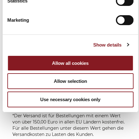
Statistics
VERSANDKOSTEN
Europa
GRATIS*
Lieferung in 6 -
Marketing
10 Werktagen
Ausserhalb
Zu Lasten des
nach
EU
Empfängers,
Zahlungseingang
je nach
**
Show details
Bestimmungsland
Lieferung in 6-10 Werktagen nach
Allow all cookies
Zahlungseingang.
Für exklusivere Produkte wie manuelle Volano-
Allow selection
Schwungrad-aufschnittmaschinen können die
Lieferzeiten variieren und werden nach
Zahlungseingang mitgeteilt.
Use necessary cookies only
Wir senden Ihnen eine E-Mail, wenn Ihre Artikel
versendet werden.
*Der Versand ist für Bestellungen mit einem Wert
von über 150,00 Euro in allen EU Ländern kostenfrei.
Für alle Bestellungen unter diesem Wert gehen die
Versandkosten zu Lasten des Kunden.