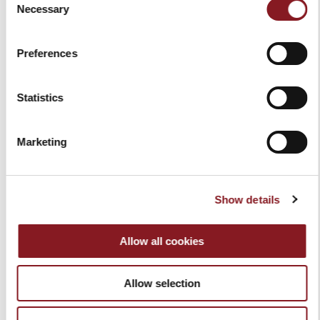
30,00 €
30,00 €
Necessary
Selection
In den Warenkorb
In den Warenkorb
Preferences
Statistics
Marketing
Show details
REINIGUNGSSET
INSTANDHALTUNGSSET
Allow all cookies
#BERKELCARE
#BERKELCARE
79,00 €
89,00 €
Allow selection
In den Warenkorb
In den Warenkorb