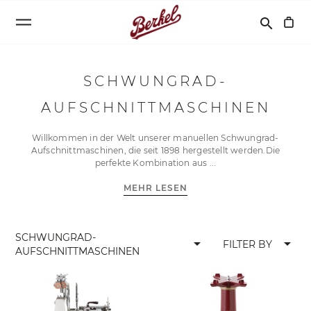
Suchen
search
SCHWUNGRAD-
AUFSCHNITTMASCHINEN
Willkommen in der Welt unserer manuellen Schwungrad-
Aufschnittmaschinen, die seit 1898 hergestellt werden.Die
perfekte Kombination aus
MEHR LESEN
SCHWUNGRAD-
arrow_drop_down
arrow_drop_down
FILTER BY
AUFSCHNITTMASCHINEN