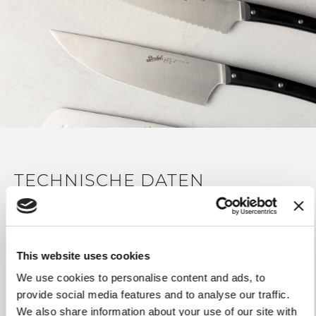
GRIFF<
Griff aus hitzebeständigem thermoplastischem
Polymer
Mattes Finish
HALTESTIFTE
Vernietete Edelstahlstifte AISI 303
VERWENDUNG und PFLEGE
Spülmaschinenfest
TECHNISCHE DATEN
Verwenden Sie keine scheuernden Stoffe oder
Schwämme
Gewicht
154 gr
Klingenlänge
25 cm
This website uses cookies
Gesamtlänge
40 cm
We use cookies to personalise content and ads, to
provide social media features and to analyse our traffic.
Klingenmaterial
Edelstahl 1.4034 AISI 420;
We also share information about your use of our site with