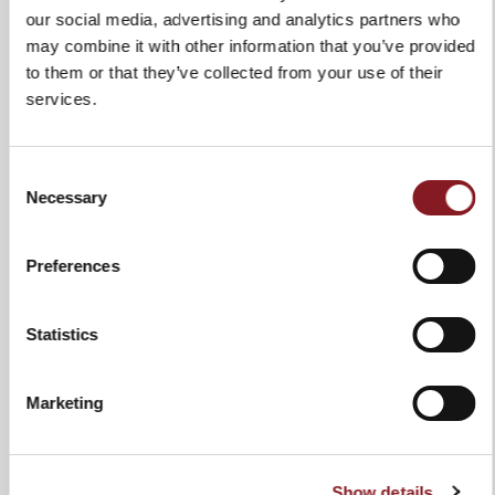
Wärmebehandlung: 58/60 HRC
our social media, advertising and analytics partners who
may combine it with other information that you’ve provided
Griff
Hitzebeständiges
thermoplastisches Polymer
to them or that they’ve collected from your use of their
services.
Verwendung und
Spülmaschinengeeignet,
Wartung
Handwäsche in heißem Wasser
wird jedoch empfohlen, um die
Consent
Lebensdauer zu gewährleisten.
Necessary
Selection
Messer nach jedem Waschen
abtrocknen. Vermeiden Sie
Ethylalkohol zur Reinigung des
Preferences
Griffs. Verwenden Sie keine
scheuernden Stoffe oder
Schwämme.
Statistics
Marketing
ZUR VERGLEICHSLISTE HINZUFÜGEN
Show details