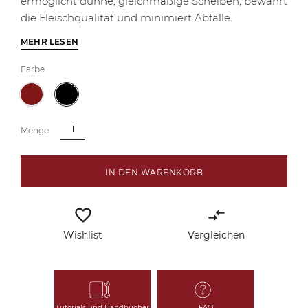
ermöglicht dünne, gleichmäßige Scheiben, bewahrt
die Fleischqualität und minimiert Abfälle.
MEHR LESEN
Farbe
Menge
IN DEN WARENKORB
favorite_border
compare_arrows
Wishlist
Vergleichen
Tutorials und Handbücher
FAQ