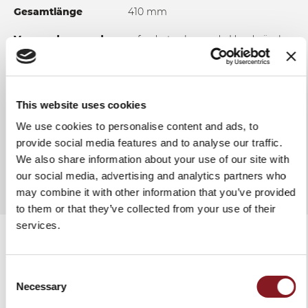
Gesamtlänge
410 mm
Verwendung und
erfordert schonende Handwäsche
Wartung
und regelmäßiges Einölen zur
Erhaltung der Antihaftoberfläche
This website uses cookies
X
We use cookies to personalise content and ads, to
provide social media features and to analyse our traffic.
ZUR VERGLEICHSLISTE HINZUFÜGEN
We also share information about your use of our site with
our social media, advertising and analytics partners who
may combine it with other information that you’ve provided
to them or that they’ve collected from your use of their
services.
REGISTRIERE DICH FÜR
UNSEREN NEWSLETTER
Consent
VERWANDTE PRODUKTE
Necessary
und erhalten Sie sofort einen Rabattcode von
Selection
-5%