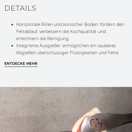
DETAILS
Horizontale Rillen und konischer Boden: fördern den
Fettablauf, verbessern die Kochqualität und
erleichtern die Reinigung.
Integrierte Ausgießer: ermöglichen ein sauberes
Abgießen überschüssiger Flüssigkeiten und Fette.
Zentrales eingraviertes „B“-Logo: ein ästhetisches,
ENTDECKE MEHR
markentypisches Detail.
Berkel‑Logo im Griffrelief: sorgt für einen
ergonomischen, sicheren Halt.
REINIGUNG UND PFLEGE
Nicht spülmaschinengeeignet.
Temperaturschocks vermeiden: vollständig abkühlen
lassen, bevor die Pfanne von Hand gereinigt wird.
Bei hartnäckigen Rückständen in warmem Wasser