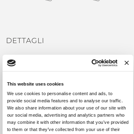
4. Drücken Sie die Stange etwa 30 Sekunden lang fest
gegen die Oberfläche.
5. Warten Sie 12 Stunden, bevor Sie die Messer auf die
Stange legen.
DETTAGLI
Gewicht
1,040 kg
Set bestehend aus
Edelstahl 304, HPL-Laminat,
Acrylkleber
This website uses cookies
Gesamtlänge
43 cm
We use cookies to personalise content and ads, to
Verwendung und
Mit einem Mikrofasertuch
provide social media features and to analyse our traffic.
Wartung
reinigen.
We also share information about your use of our site with
our social media, advertising and analytics partners who
may combine it with other information that you’ve provided
to them or that they’ve collected from your use of their