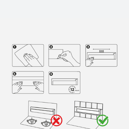
Ihre Lieblingsmesser immer griffbereit haben
Leichte Handhabung und Aufbewahrung
Mehr Platz in Schubladen und auf der Arbeitsplatte
Ordnung und Design
Mehr Hygiene in Ihrer Küche
Sicherheit
Der Magnet ist so konzipiert, dass er eine maximale Kraft
hat und Messer sicher halten kann. Hinweis. Nicht auf
gestrichenen Wänden /Tapeten anbringen/Wand. Nicht in
der Nähe von direkten Wärmequellen anbringen
1. Die Oberfläche entsprechend entfetten und gründlich
trocknen
2. Entfernen Sie die Folie von dem Klebestreifen. Berühren
Sie nicht die Klebefläche.
3. Verwenden Sie die in der Verpackung enthaltene
Wasserwaage, um die Stange richtig zu positionieren.