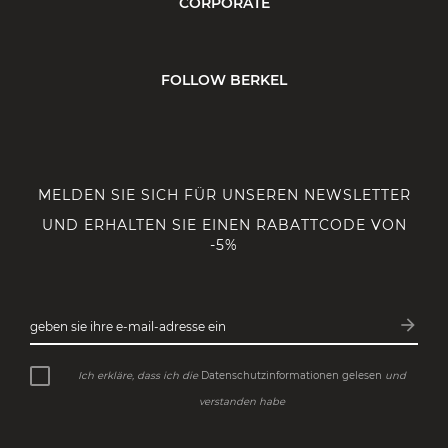
CORPORATE
FOLLOW BERKEL
MELDEN SIE SICH FÜR UNSEREN NEWSLETTER
UND ERHALTEN SIE EINEN RABATTCODE VON
-5%
arrow_forward
geben sie ihre e-mail-adresse ein
Abonn
Ich erkläre, dass ich die
Datenschutzinformationen gelesen
und
verstanden habe