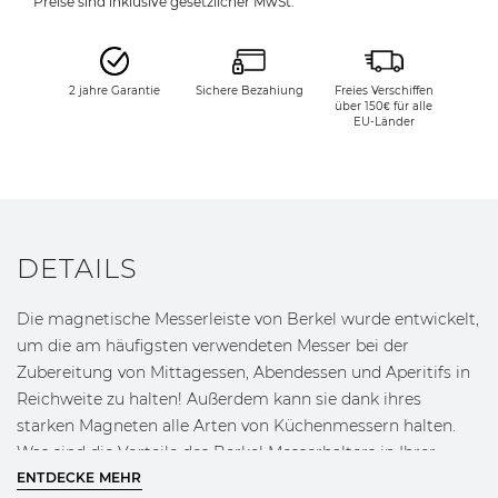
Preise sind inklusive gesetzlicher MwSt.
2 jahre Garantie
Sichere Bezahiung
Freies Verschiffen
über 150€ für alle
EU-Länder
DETAILS
Die magnetische Messerleiste von Berkel wurde entwickelt,
um die am häufigsten verwendeten Messer bei der
Zubereitung von Mittagessen, Abendessen und Aperitifs in
Reichweite zu halten! Außerdem kann sie dank ihres
starken Magneten alle Arten von Küchenmessern halten.
Was sind die Vorteile des Berkel Messerhalters in Ihrer
Küche?
ENTDECKE MEHR