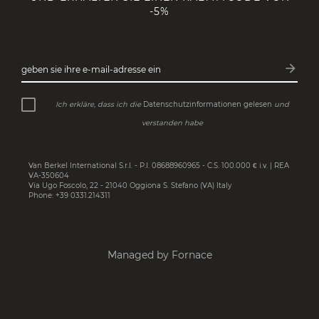
-5%
arrow_forward
geben sie ihre e-mail-adresse ein
Abonn
Ich erkläre, dass ich die
Datenschutzinformationen gelesen
und
verstanden habe
Van Berkel International S.r.l. - P.I. 08688960965 - C.S. 100.000 € i.v. | REA
VA-350604
Via Ugo Foscolo, 22 - 21040 Oggiona S. Stefano (VA) Italy
Phone: +39 0331.214311
Managed by Fornace