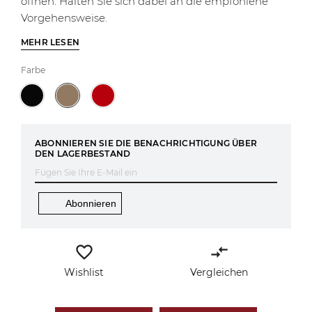
öffnen. Halten Sie sich dabei an die empfohlene
Vorgehensweise.
MEHR LESEN
Farbe
ABONNIEREN SIE DIE BENACHRICHTIGUNG ÜBER
DEN LAGERBESTAND
Abonnieren
favorite_border
compare_arrows
Wishlist
Vergleichen