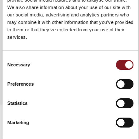
Wartung
heißem Wasser zu waschen, um
sicherzustellen, dass es intakt
We also share information about your use of our site with
bleibt und lange hält. In jedem
our social media, advertising and analytics partners who
Fall ist es ratsam, das Messer
may combine it with other information that you’ve provided
jedes Mal zu trocknen, wenn Sie es
to them or that they’ve collected from your use of their
waschen. Verwenden Sie keine
services.
abrasiven Stoffe oder Schwämme.
Consent
Necessary
Selection
ZUR VERGLEICHSLISTE HINZUFÜGEN
Preferences
Statistics
Marketing
VERWANDTE PRODUKTE