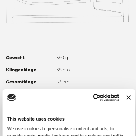
Gewicht
560 gr
Klingenlänge
38 cm
Gesamtlänge
52 cm
Klingenmaterial
In Edelstahl geschmiedet 1.4116N
X50 Cr Mo V15; Wärmebehandlung
58/60 HRC
Griff
Hirschhorn
This website uses cookies
We use cookies to personalise content and ads, to
Verwendung und
Wir empfehlen, es von Hand in
provide social media features and to analyse our traffic.