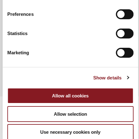
Schleifapparat
Schleifapparat integriert in einem
einzigen Bewegungssystem
Preferences
Statistics
ZUR VERGLEICHSLISTE HINZUFÜGEN
Marketing
MANUAL
TECHNISCHES ARBEITSBLATT
Show details
Allow all cookies
Allow selection
VERWANDTE PRODUKTE
Use necessary cookies only