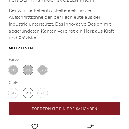
FÜR DEN ANSPRUCHSVOLLEN PROFI
Der von Berkel entwickelte elektrische
Aufschnittschneider, der Fachleute aus der
Industrie unterstützt. Das innovative Design mit
abgerundeten Kanten verbirgt ein Herz aus Kraft
und Präzision.
MEHR LESEN
Farbe
Größe
315
350
370
FORDERN SIE EIN PREISANGABEN
favorite_border
compare_arrows