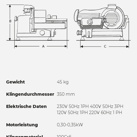
der Messerabdeckplatte und der Anschlagplatte , reduziert
die Reibung des Schneidgutes auf ein Minimum
und erleichtert die Arbeit des Anwenders.
Gewicht
45 kg
Klingendurchmesser
350 mm
Elektrische Daten
230V 50Hz 1PH 400V 50Hz 3PH
120V 50Hz 1PH 220V 60Hz 1 PH
Motorleistung
0,30-0,35kW