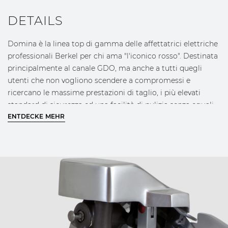
DETAILS
Domina è la linea top di gamma delle affettatrici elettriche
professionali Berkel per chi ama "l'iconico rosso". Destinata
principalmente al canale GDO, ma anche a tutti quegli
utenti che non vogliono scendere a compromessi e
ricercano le massime prestazioni di taglio, i più elevati
standard di sicurezza ed una facilità di pulizia senza eguali
nella categoria a tutto beneficio della facilità di utilizzo,
ENTDECKE MEHR
della velocità di esecuzione e di conseguenza della
riduzione dei costi operativi. Tutte le affettatrici
appartenenti a questa linea prodotto sono state progettate
per offrire le massime prestazioni disponibili sul mercato
sotto ogni punto di vista unendo il raffinato design Berkel,
spinto al massimo su questa linea dai particolari in tecno-
polimero rosso, alla più elevata funzionalità operativa. Nulla
è stato lasciato al caso, ogni dettaglio porta con sè dei
benefici funzionali per l'utente. Domina è disponibile nelle