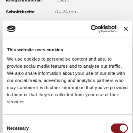
Klingenmaterial
100Cr6
Schnittbreite
0 – 24 mm
Schneidleistung
270 mm
(rund)
Schneidleistung
320x270 mm
(eckig)
This website uses cookies
We use cookies to personalise content and ads, to
Einzelheiten
zahnradgetriebe, rote
Kunststoffgriffe, Plexiglas-
provide social media features and to analyse our traffic.
Bedienerschutz, frontaler
We also share information about your use of our site with
Schmieröl-Nachfüllbehälter,
our social media, advertising and analytics partners who
Superglide®-Profil der
may combine it with other information that you’ve provided
Anschlagplatte mit Doppelwelle,
to them or that they’ve collected from your use of their
abnehmbarer Produkthalter aus
Aluminium mit Stahlspitzen
services.
Abnehmbare Teile
Restehalter deflector;
Messerschutzscheibe; Schlitten
Consent
Schneidgutplatte
Necessary
Selection