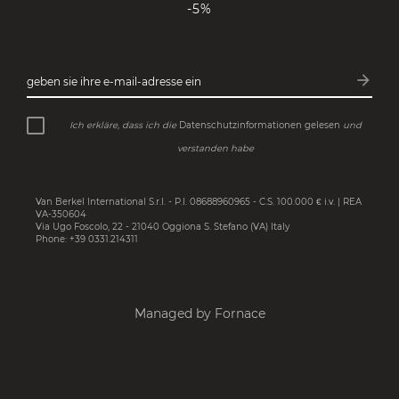
-5%
arrow_forward
geben sie ihre e-mail-adresse ein
Abonn
Ich erkläre, dass ich die
Datenschutzinformationen gelesen
und
verstanden habe
Van Berkel International S.r.l. - P.I. 08688960965 - C.S. 100.000 € i.v. | REA
VA-350604
Via Ugo Foscolo, 22 - 21040 Oggiona S. Stefano (VA) Italy
Phone: +39 0331.214311
Managed by Fornace