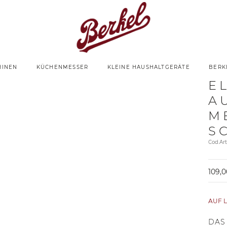
HINEN
KÜCHENMESSER
KLEINE HAUSHALTGERÄTE
BERK
E
A
M
S
Cod.Ar
109,0
AUF 
DAS