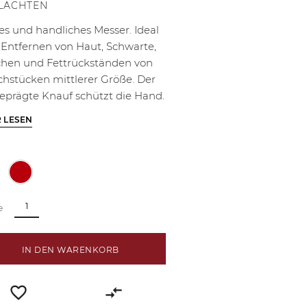
LACHTEN
es und handliches Messer. Ideal
Entfernen von Haut, Schwarte,
hen und Fettrückständen von
schstücken mittlerer Größe. Der
eprägte Knauf schützt die Hand.
 LESEN
e
IN DEN WARENKORB
favorite_border
compare_arrows