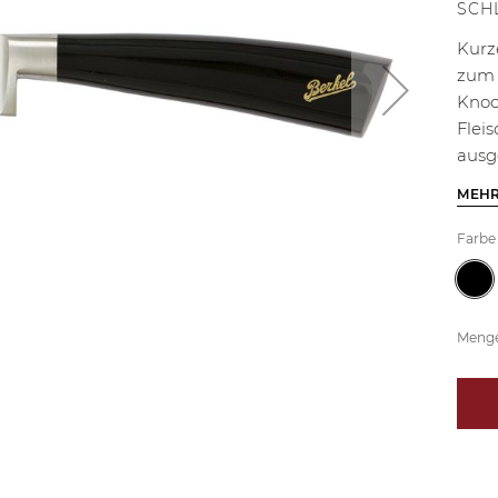
SCH
Kurz
zum 
Knoc
Flei
ausg
MEHR
Farbe
Meng