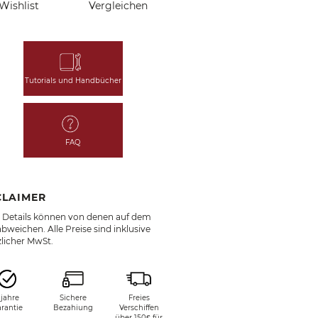
Wishlist
Vergleichen
Tutorials und Handbücher
FAQ
CLAIMER
e Details können von denen auf dem
bweichen. Alle Preise sind inklusive
zlicher MwSt.
 jahre
Sichere
Freies
rantie
Bezahiung
Verschiffen
über 150€ für