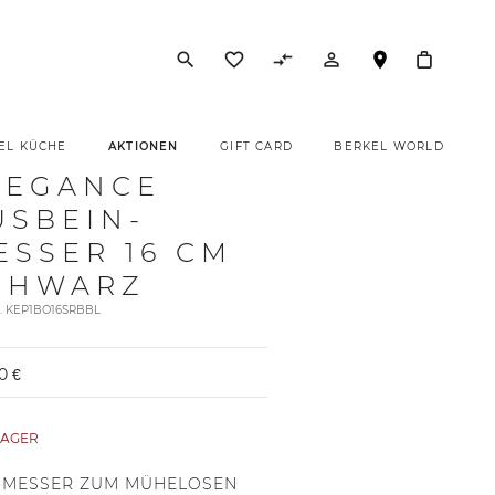
search
favorite_border
compare_arrows
person_outline
EL KÜCHE
AKTIONEN
GIFT CARD
BERKEL WORLD
LEGANCE
USBEIN-
ESSER 16 CM
CHWARZ
t. KEP1BO16SRBBL
0 €
LAGER
 MESSER ZUM MÜHELOSEN