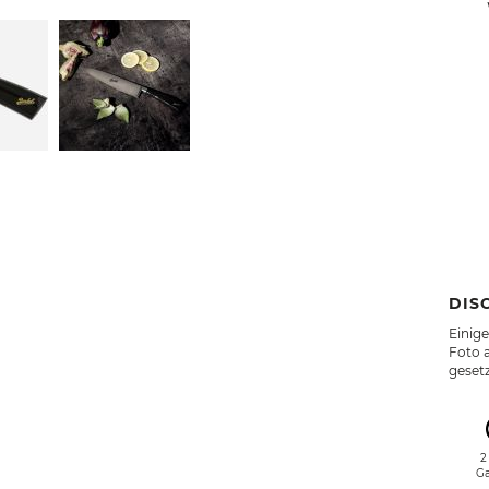
DIS
Einig
Foto a
geset
2
Ga