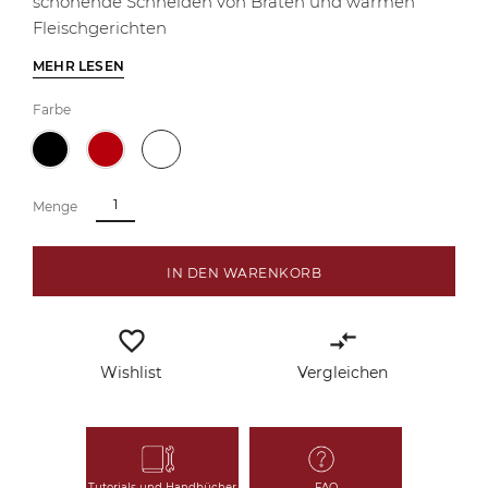
schonende Schneiden von Braten und warmen
Fleischgerichten
MEHR LESEN
Farbe
Menge
IN DEN WARENKORB
favorite_border
compare_arrows
Wishlist
Vergleichen
Tutorials und Handbücher
FAQ