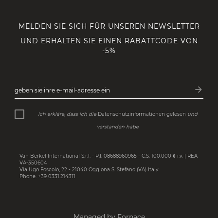
MELDEN SIE SICH FÜR UNSEREN NEWSLETTER
UND ERHALTEN SIE EINEN RABATTCODE VON
-5%
arrow_forward
geben sie ihre e-mail-adresse ein
Abonn
Ich erkläre, dass ich die
Datenschutzinformationen gelesen
und
verstanden habe
Van Berkel International S.r.l. - P.I. 08688960965 - C.S. 100.000 € i.v. | REA
VA-350604
Via Ugo Foscolo, 22 - 21040 Oggiona S. Stefano (VA) Italy
Phone: +39 0331.214311
Managed by Fornace