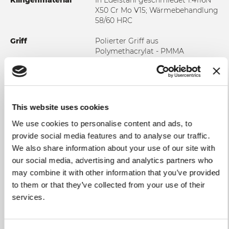
Klingenmaterial
In Edelstahl geschmiedet 1.4116N
X50 Cr Mo V15; Wärmebehandlung
58/60 HRC
Griff
Polierter Griff aus
Polymethacrylat - PMMA
Verwendung und
Wir empfehlen, es von Hand in
Wartung
heißem Wasser zu waschen, um
sicherzustellen, dass es intakt
bleibt und lange hält. In jedem
This website uses cookies
Fall ist es ratsam, das Messer
jedes Mal zu trocknen, wenn Sie es
We use cookies to personalise content and ads, to
waschen. Verwenden Sie keine
provide social media features and to analyse our traffic.
abrasiven Stoffe oder Schwämme.
We also share information about your use of our site with
our social media, advertising and analytics partners who
may combine it with other information that you’ve provided
to them or that they’ve collected from your use of their
services.
ZUR VERGLEICHSLISTE HINZUFÜGEN