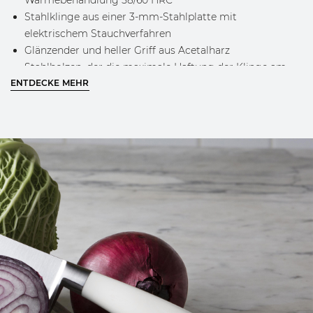
Wärmebehandlung 58/60 HRC
Stahlklinge aus einer 3-mm-Stahlplatte mit
elektrischem Stauchverfahren
Glänzender und heller Griff aus Acetalharz
Stahlbolzen, der die maximale Haftung der Klinge am
ENTDECKE MEHR
Griff und die perfekte Balance des Messers bei
Verwendung von garantiert
Graviertes Berkel-Logo auf der Klinge
Klassisches Berkel-Design und goldenes Logo am Griff
ERFAHRE MEHR