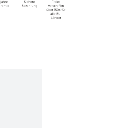
 jahre
Sichere
Freies
rantie
Bezahiung
Verschiffen
über 150€ für
alle EU-
Länder