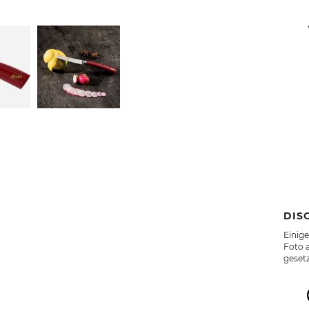
DIS
Einig
Foto a
geset