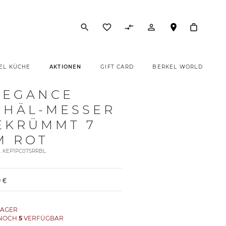
search
favorite_border
compare_arrows
person_outline
EL KÜCHE
AKTIONEN
GIFT CARD
BERKEL WORLD
LEGANCE
CHÄL-MESSER
EKRÜMMT 7
M ROT
t. KEP1PC07SRRBL
 €
LAGER
 NOCH
5
VERFÜGBAR