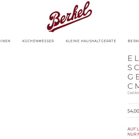
HINEN
KÜCHENMESSER
KLEINE HAUSHALTGERÄTE
BERK
E
S
G
C
Cod.Ar
54,00
AUF 
NUR