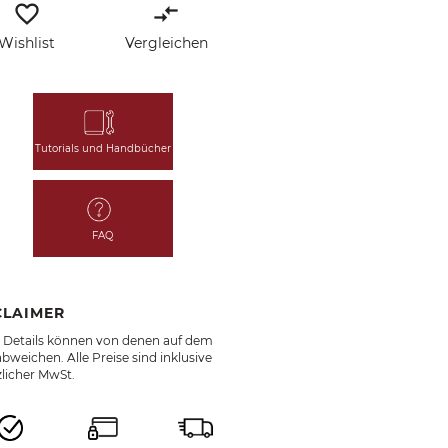
favorite_border
compare_arrows
Wishlist
Vergleichen
Tutorials und Handbücher
FAQ
CLAIMER
e Details können von denen auf dem
bweichen. Alle Preise sind inklusive
zlicher MwSt.