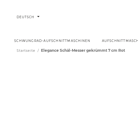
arrow_drop_down
DEUTSCH
SCHWUNGRAD-AUFSCHNITTMASCHINEN
AUFSCHNITTMASC
Elegance Schäl-Messer gekrümmt 7 cm Rot
Startseite