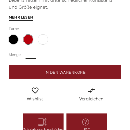
Lebensmitteln mit unterschiedlicher Konsistenz
und Größe eignet.
MEHR LESEN
Farbe
Menge
IN DEN WARENKORB
favorite_border
compare_arrows
Wishlist
Vergleichen
Tutorials und Handbücher
FAQ