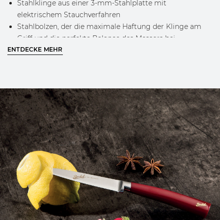
Stahlklinge aus einer 3-mm-Stahlplatte mit
elektrischem Stauchverfahren
Stahlbolzen, der die maximale Haftung der Klinge am
Griff und die perfekte Balance des Messers bei
ENTDECKE MEHR
Verwendung von garantiert
Graviertes Berkel-Logo auf der Klinge
Klassisches Berkel-Design und goldenes Logo am Griff
ERFAHRE MEHR