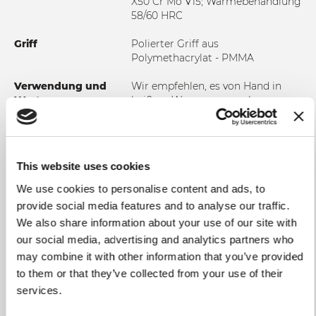
X50 Cr Mo V15; Wärmebehandlung
58/60 HRC
Griff
Polierter Griff aus
Polymethacrylat - PMMA
Verwendung und
Wir empfehlen, es von Hand in
Wartung
heißem Wasser zu waschen, um
sicherzustellen, dass es intakt
bleibt und lange hält. In jedem
Fall ist es ratsam, das Messer
jedes Mal zu trocknen, wenn Sie es
This website uses cookies
waschen. Verwenden Sie keine
abrasiven Stoffe oder Schwämme.
We use cookies to personalise content and ads, to
provide social media features and to analyse our traffic.
We also share information about your use of our site with
our social media, advertising and analytics partners who
may combine it with other information that you’ve provided
ZUR VERGLEICHSLISTE HINZUFÜGEN
to them or that they’ve collected from your use of their
services.