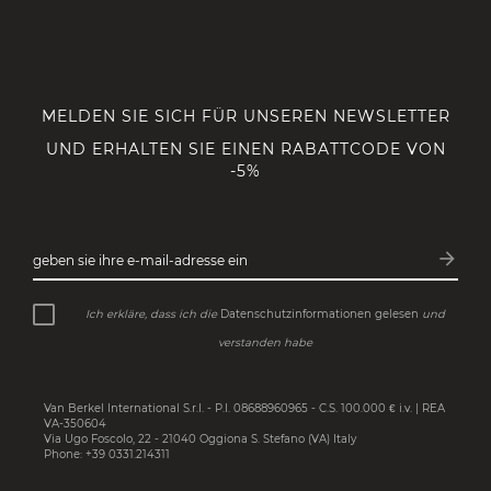
MELDEN SIE SICH FÜR UNSEREN NEWSLETTER
UND ERHALTEN SIE EINEN RABATTCODE VON
-5%
arrow_forward
geben sie ihre e-mail-adresse ein
Abonn
Ich erkläre, dass ich die
Datenschutzinformationen gelesen
und
verstanden habe
Van Berkel International S.r.l. - P.I. 08688960965 - C.S. 100.000 € i.v. | REA
VA-350604
Via Ugo Foscolo, 22 - 21040 Oggiona S. Stefano (VA) Italy
Phone: +39 0331.214311