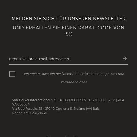
MELDEN SIE SICH FÜR UNSEREN NEWSLETTER
UND ERHALTEN SIE EINEN RABATTCODE VON
-5%
arrow_forward
geben sie ihre e-mail-adresse ein
Abonn
Ich erkläre, dass ich die
Datenschutzinformationen gelesen
und
verstanden habe
Van Berkel International S.r.l. - P.I. 08688960965 - C.S. 100.000 € i.v. | REA
VA-350604
Via Ugo Foscolo, 22 - 21040 Oggiona S. Stefano (VA) Italy
Phone: +39 0331.214311