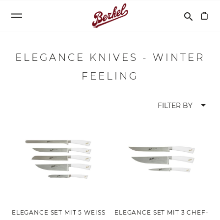
Suchen
search
ELEGANCE KNIVES - WINTER
FEELING
arrow_drop_down
FILTER BY
ELEGANCE SET MIT 5 WEISS K
ELEGANCE SET MIT 3 CHEF-