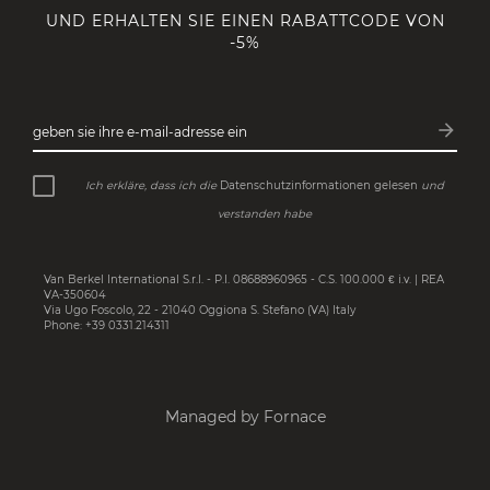
UND ERHALTEN SIE EINEN RABATTCODE VON
-5%
arrow_forward
geben sie ihre e-mail-adresse ein
Abonn
Ich erkläre, dass ich die
Datenschutzinformationen gelesen
und
verstanden habe
Van Berkel International S.r.l. - P.I. 08688960965 - C.S. 100.000 € i.v. | REA
VA-350604
Via Ugo Foscolo, 22 - 21040 Oggiona S. Stefano (VA) Italy
Phone: +39 0331.214311
Managed by Fornace