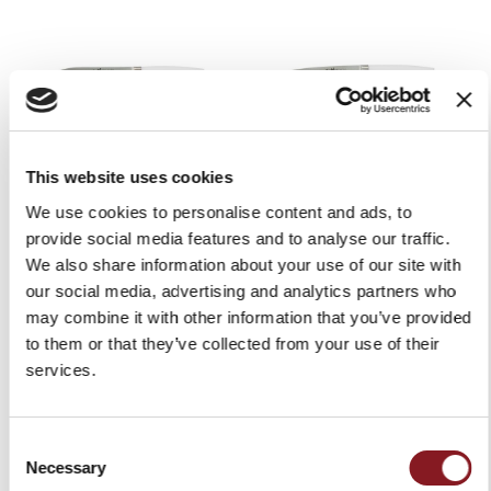
This website uses cookies
ELEGANCE GEBRAUCHS-
ELEGANCE SCHÄLMESSER
We use cookies to personalise content and ads, to
MESSER 12 CM WEISS
11 CM WEISS
provide social media features and to analyse our traffic.
55,00 €
49,00 €
We also share information about your use of our site with
In den Warenkorb
In den Warenkorb
our social media, advertising and analytics partners who
may combine it with other information that you’ve provided
to them or that they’ve collected from your use of their
services.
Consent
Necessary
Selection