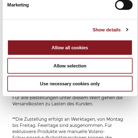
nach
Marketing
EU
Empfängers,
Zahlungseingang
je nach
**
Bestimmungsland
Show details
Lieferung in 6-10 Werktagen nach
Zahlungseingang.
Für exklusivere Produkte wie manuelle Volano-
Allow all cookies
Schwungrad-aufschnittmaschinen können die
Lieferzeiten variieren und werden nach
Zahlungseingang mitgeteilt.
Allow selection
Wir senden Ihnen eine E-Mail, wenn Ihre Artikel
versendet werden.
Use necessary cookies only
*Der Versand ist für Bestellungen mit einem Wert
von über 150,00 Euro in allen EU Ländern kostenfrei.
Für alle Bestellungen unter diesem Wert gehen die
Versandkosten zu Lasten des Kunden.
**Die Zustellung erfolgt an Werktagen, von Montag
bis Freitag. Feiertage sind ausgenommen. Für
exklusivere Produkte wie manuelle Volano-
Schwungrad-aufschnittmaschinen können die