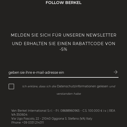
FOLLOW BERKEL
MELDEN SIE SICH FÜR UNSEREN NEWSLETTER
UND ERHALTEN SIE EINEN RABATTCODE VON
-5%
arrow_forward
geben sie ihre e-mail-adresse ein
Abonn
Ich erkläre, dass ich die
Datenschutzinformationen gelesen
und
verstanden habe
Van Berkel International S.r.l. - P.I. 08688960965 - C.S. 100.000 € i.v. | REA
VA-350604
Via Ugo Foscolo, 22 - 21040 Oggiona S. Stefano (VA) Italy
Phone: +39 0331.214311