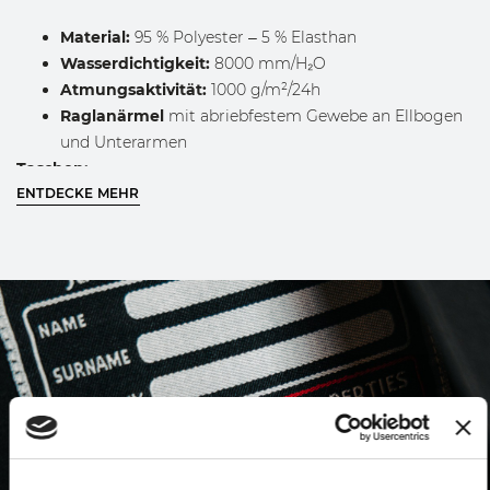
Material:
95 % Polyester – 5 % Elasthan
Wasserdichtigkeit:
8000 mm/H₂O
Atmungsaktivität:
1000 g/m²/24h
Raglanärmel
mit abriebfestem Gewebe an Ellbogen
und Unterarmen
Taschen:
ENTDECKE MEHR
Zwei äußere Taschen mit Reißverschluss
Eine Brusttasche mit Reißverschluss und
reflektierendem Band
Eine Innentasche mit Klettverschluss
Gefütterte Kapuze
mit Kordelzug verstellbar
WASCHANLEITUNG
Vor dem Waschen das Innenetikett des
Kleidungsstücks sorgfältig prüfen.
Maschinenwäsche, auf links gedreht und mit
geschlossenen Reißverschlüssen, bei maximal 40 °C