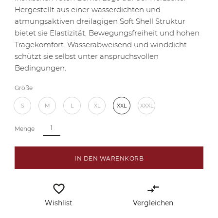
Hergestellt aus einer wasserdichten und
atmungsaktiven dreilagigen Soft Shell Struktur
bietet sie Elastizität, Bewegungsfreiheit und hohen
Tragekomfort. Wasserabweisend und winddicht
schützt sie selbst unter anspruchsvollen
Bedingungen.
Größe
S
M
L
XL
XXL
XXXL
Menge
IN DEN WARENKORB
favorite_border
compare_arrows
Wishlist
Vergleichen