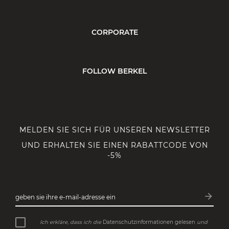
CORPORATE
FOLLOW BERKEL
MELDEN SIE SICH FÜR UNSEREN NEWSLETTER
UND ERHALTEN SIE EINEN RABATTCODE VON
-5%
arrow_forward
geben sie ihre e-mail-adresse ein
Abonn
Ich erkläre, dass ich die
Datenschutzinformationen gelesen
und