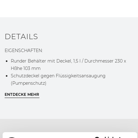
DETAILS
EIGENSCHAFTEN:
Runder Behälter mit Deckel, 1,5 l / Durchmesser 230 x
Hßhe 103 mm
Schutzdeckel gegen Flüssigkeitsansaugung
(Pumpenschutz)
Die gesamte Zusatzausstattung für Berkel Vacuum
ENTDECKE MEHR
würde für die Eignung zum Lebensmittelkontakt
geprüft und zertifiziert.
GEBRAUCHSEMPFEHLUNGEN:
Sanfter Spülgang ohne Deckel in der oberen Ablage des