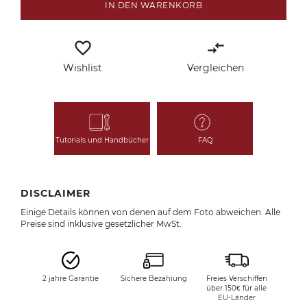
IN DEN WARENKORB
favorite_border
compare_arrows
Wishlist
Vergleichen
Tutorials und Handbücher
FAQ
DISCLAIMER
Einige Details können von denen auf dem Foto abweichen. Alle
Preise sind inklusive gesetzlicher MwSt.
2 jahre Garantie
Sichere Bezahiung
Freies Verschiffen
über 150€ für alle
EU-Länder