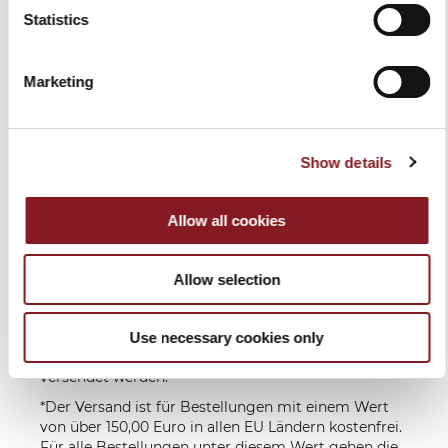
Statistics
VERSANDKOSTEN
Marketing
Europa
GRATIS*
Lieferung in 6 -
10 Werktagen
Ausserhalb
Zu Lasten des
nach
EU
Empfängers,
Zahlungseingang
Show details
je nach
**
Bestimmungsland
Allow all cookies
Lieferung in 6-10 Werktagen nach
Zahlungseingang.
Für exklusivere Produkte wie manuelle Volano-
Allow selection
Schwungrad-aufschnittmaschinen können die
Lieferzeiten variieren und werden nach
Zahlungseingang mitgeteilt.
Use necessary cookies only
Wir senden Ihnen eine E-Mail, wenn Ihre Artikel
versendet werden.
*Der Versand ist für Bestellungen mit einem Wert
von über 150,00 Euro in allen EU Ländern kostenfrei.
Für alle Bestellungen unter diesem Wert gehen die