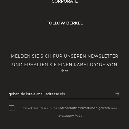
CORPORATE
FOLLOW BERKEL
MELDEN SIE SICH FÜR UNSEREN NEWSLETTER
UND ERHALTEN SIE EINEN RABATTCODE VON
-5%
arrow_forward
geben sie ihre e-mail-adresse ein
Abonn
Ich erkläre, dass ich die
Datenschutzinformationen gelesen
und
verstanden habe