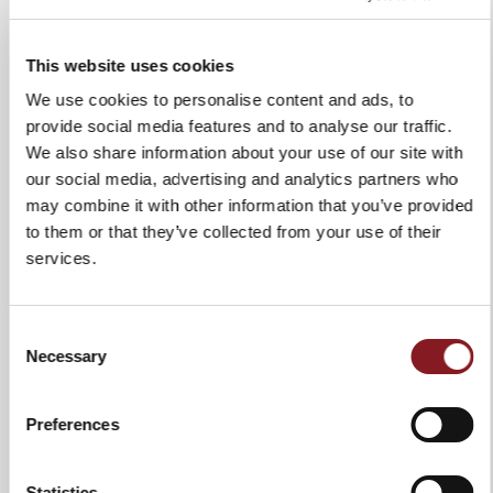
Schneidleistung
230 mm
(rund)
This website uses cookies
Schneidleistung
245 x 230 mm
(eckig)
We use cookies to personalise content and ads, to
provide social media features and to analyse our traffic.
Abnehmbare Teile
Messerschutzscheibe,
We also share information about your use of our site with
Schneidgutplatte, Restehalter
our social media, advertising and analytics partners who
deflector
may combine it with other information that you’ve provided
Schleifapparat
Schleifapparat integriert in ein
to them or that they’ve collected from your use of their
Zwei-Bewegungssystem
services.
Messer-Abnehmer
Breite Reinigungsräume: nicht
erforderlich
Consent
Necessary
Selection
Preferences
ZUR VERGLEICHSLISTE HINZUFÜGEN
Statistics