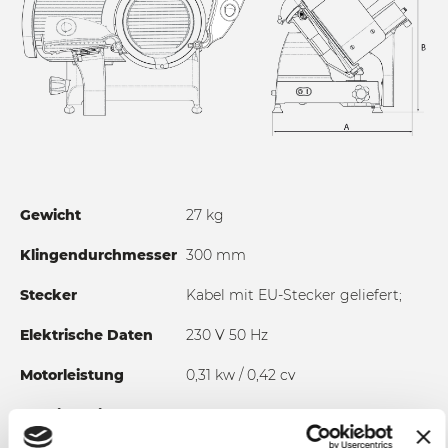
Entriegelungssystem
• Abnehmbare Messerabdeckplatte
• Millimetergenaue Schnittstärkeneinstellung
• Integrierter Schleifapparat
Gewicht
27 kg
Klingendurchmesser
300 mm
Stecker
Kabel mit EU-Stecker geliefert;
Elektrische Daten
230 V 50 Hz
Motorleistung
0,31 kw / 0,42 cv
Schnittbreite
0 - 12 mm